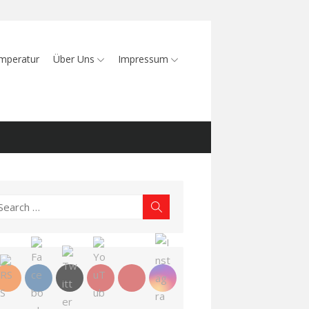
mperatur
Über Uns
Impressum
earch
Search
r: