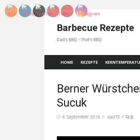
Skip
to
Barbecue Rezepte
content
Dad's BBQ – That's BBQ
HOME
REZEPTE
KERNTEMPERAT
Berner Würstchen
Sucuk
Posted
Author
4. September 2018
dad72
0
on