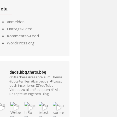
eta
Anmelden
Eintrags-Feed
Kommentar-Feed
WordPress.org
dads.bbq.thats.bbq
🍗 #leckere #rezepte zum Thema
#bbq #grillen #barbecue
🥩 Lasst
euch inspirieren
🥓YouTube
Videos zu allen Rezepten
🍖 Alle
Rezepte im eigenen Blog