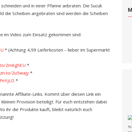
 schneiden und in einer Pfanne anbraten. Die Sucuk
M
ld die Scheiben angebraten sind werden die Scheiben
che im Video zum Einsatz gekommen sind:
lU
* (Achtung 4,99 Lieferkosten – lieber im Supermarkt
n.to/2m6ghEU
*
mzn.to/2u5wajy
*
2PnYjLO
*
enannte Affiliate-Links. Kommt über diesen Link ein
 kleinen Provision beteiligt. Für euch entstehen dabei
 ihr die Produkte kauft, bleibt natürlich euch
ützung!