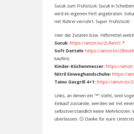
Sucuk zum Frühstück: Sucuk in Scheiben
wird im eigenen Fett angebraten. Soba
mit Rührei verrührt. Super Frühstück!
Hier die Zutaten bzw. Hilfsmittel wel
Sucuk
:
https://amzn.to/2LReVIC
*
Soft Datteln
:
https://amzn.to/2BXuH
kaufen)
Kinder-Küchenmesser:
https://amz
Nitril Einweghandschuhe:
https://a
Taino Gasgrill 4+1:
https://amzn.to/
Links, an denen ein “*“ steht, sind sog
Einkauf zustande, werden wir mit einer
selbstverständlich keine Mehrkosten. Wo
überlassen. 🙂 Danke für eure Unterst