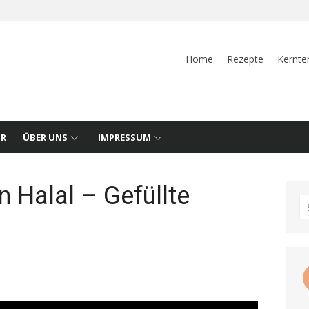
Home
Rezepte
Kernte
UR
ÜBER UNS
IMPRESSUM
 Halal – Gefüllte
S
fo