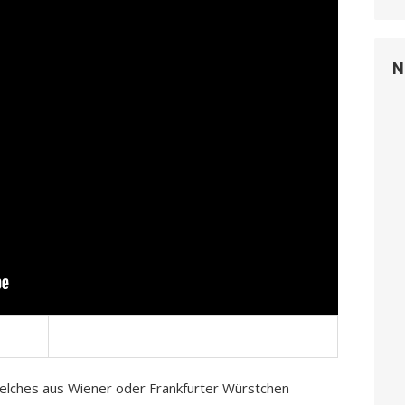
N
elches aus Wiener oder Frankfurter Würstchen