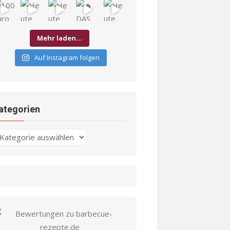
Mehr laden…
Auf Instagram folgen
ategorien
ategorien