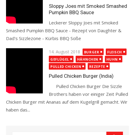
Sloppy Joes mit Smoked Smashed
Pumpkin BBQ Sauce
Leckerer Sloppy Joes mit Smoked
Smashed Pumpkin BBQ Sauce - Rezept von Daughter &
Dad's Sizzlezone - Kürbis BBQ Soße
Read more
Posted
14. August 2018
BURGER
FLEISCH
on
GEFLÜGEL
HÄHNCHEN
HUHN
PULLED CHICKEN
REZEPTE
Pulled Chicken Burger (India)
Pulled Chicken Burger Die Sizzle
Brothers haben vor einiger Zeit Pulled
Chicken Burger mit Ananas auf dem Kugelgrill gemacht. Wir
haben das...
Read more