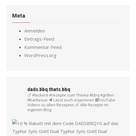
Meta
Anmelden
Eintrags-Feed
Kommentar-Feed
WordPress.org
dads.bbq.thats.bbq
🍗 #leckere #rezepte zum Thema #bbq #grillen
#barbecue
🥩 Lasst euch inspirieren
🥓YouTube
Videos zu allen Rezepten
🍖 Alle Rezepte im
eigenen Blog