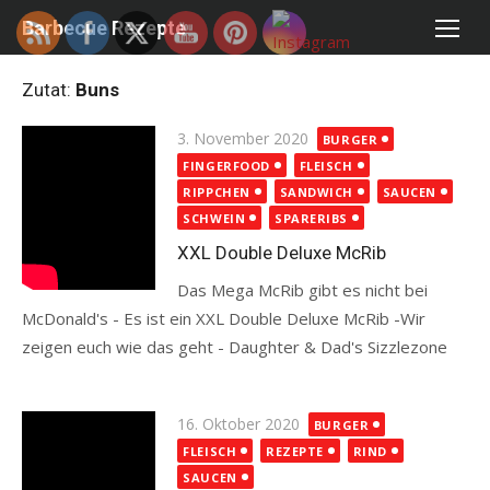
Skip
Barbecue Rezepte
to
content
Zutat:
Buns
Posted
3. November 2020
BURGER
on
FINGERFOOD
FLEISCH
RIPPCHEN
SANDWICH
SAUCEN
SCHWEIN
SPARERIBS
XXL Double Deluxe McRib
Das Mega McRib gibt es nicht bei
McDonald's - Es ist ein XXL Double Deluxe McRib -Wir
zeigen euch wie das geht - Daughter & Dad's Sizzlezone
Read more
Posted
16. Oktober 2020
BURGER
on
FLEISCH
REZEPTE
RIND
SAUCEN