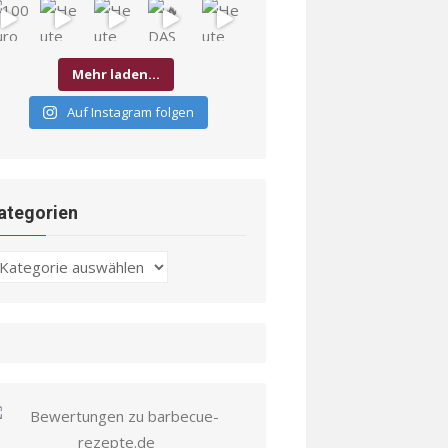
Mehr laden…
Auf Instagram folgen
ategorien
ategorien