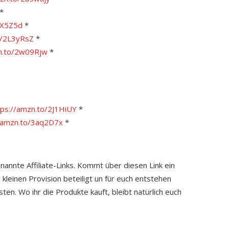
*
JX5Z5d
*
o/2L3yRsZ
*
zn.to/2w09Rjw
*
tps://amzn.to/2J1HiUY
*
//amzn.to/3aq2D7x
*
enannte Affiliate-Links. Kommt über diesen Link ein
 kleinen Provision beteiligt un für euch entstehen
ten. Wo ihr die Produkte kauft, bleibt natürlich euch