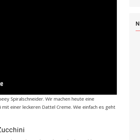
N
lbeey Spiralschneider. Wir machen heute eine
 mit einer leckeren Dattel Creme. Wie einfach es geht
Zucchini