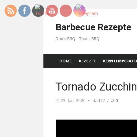
Skip
to
Barbecue Rezepte
content
Dad's BBQ – That's BBQ
HOME
REZEPTE
KERNTEMPERAT
Tornado Zucchin
Posted
Author
23. Juni 2020
dad72
0
on