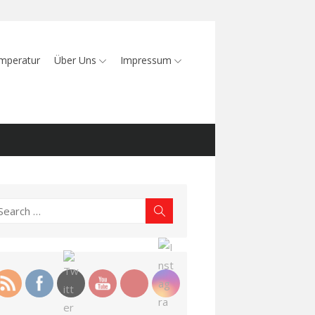
mperatur
Über Uns
Impressum
earch
Search
r: