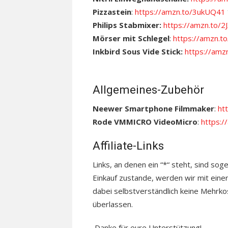
Pizzastein
:
https://amzn.to/3ukUQ41
Philips Stabmixer:
https://amzn.to/2
Mörser mit Schlegel
:
https://amzn.t
Inkbird Sous Vide Stick:
https://am
Allgemeines-Zubehör
Neewer Smartphone Filmmaker
:
ht
Rode VMMICRO VideoMicro
:
https:
Affiliate-Links
Links, an denen ein “*“ steht, sind sog
Einkauf zustande, werden wir mit einer
dabei selbstverständlich keine Mehrkos
überlassen.
Danke für eure Unterstützung!