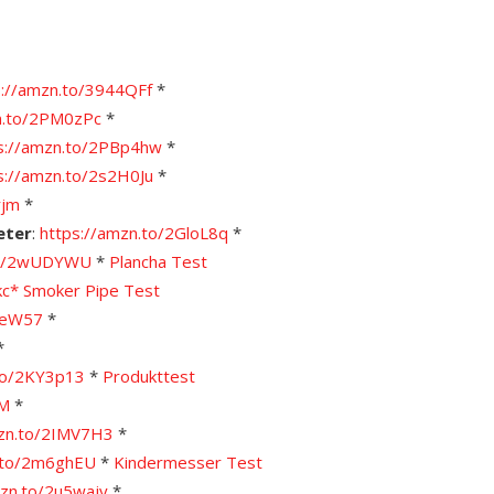
s://amzn.to/3944QFf
*
n.to/2PM0zPc
*
s://amzn.to/2PBp4hw
*
s://amzn.to/2s2H0Ju
*
rjm
*
eter
:
https://amzn.to/2GloL8q
*
.to/2wUDYWU
*
Plancha Test
kc*
Smoker Pipe Test
KteW57
*
*
.to/2KY3p13
*
Produkttest
VM
*
mzn.to/2IMV7H3
*
n.to/2m6ghEU
*
Kindermesser Test
mzn.to/2u5wajy
*