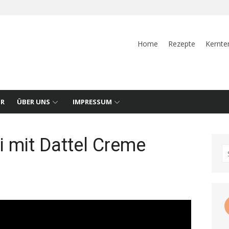
Home
Rezepte
Kernte
UR
ÜBER UNS
IMPRESSUM
i mit Dattel Creme
S
fo