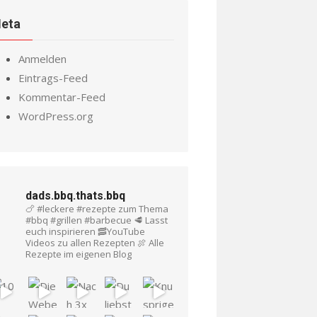
eta
Anmelden
Eintrags-Feed
Kommentar-Feed
WordPress.org
dads.bbq.thats.bbq
🍗 #leckere #rezepte zum Thema
#bbq #grillen #barbecue
🥩 Lasst
euch inspirieren
🥓YouTube
Videos zu allen Rezepten
🍖 Alle
Rezepte im eigenen Blog