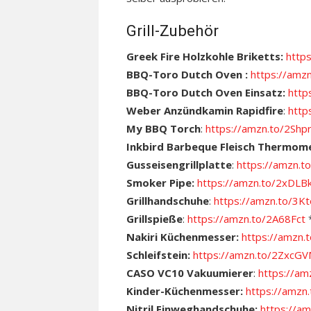
Grill-Zubehör
Greek Fire Holzkohle Briketts:
http
BBQ-Toro Dutch Oven :
https://amz
BBQ-Toro Dutch Oven Einsatz:
http
Weber Anzündkamin Rapidfire
:
http
My BBQ Torch
:
https://amzn.to/2Shp
Inkbird Barbeque Fleisch Thermom
Gusseisengrillplatte
:
https://amzn
Smoker Pipe:
https://amzn.to/2xDLB
Grillhandschuhe
:
https://amzn.to/3
Grillspieße
:
https://amzn.to/2A68Fct
Nakiri Küchenmesser:
https://amzn
Schleifstein:
https://amzn.to/2ZxcG
CASO VC10 Vakuumierer
:
https://a
Kinder-Küchenmesser:
https://amz
Nitril Einweghandschuhe:
https://a