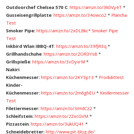
Outdoorchef Chelsea 570 C
:
https://amzn.to/3k0Vy4T
*
Gusseisengrillplatte
:
https://amzn.to/34owco2
*
Plancha
Test
Smoker Pipe:
https://amzn.to/2xDLBkc*
S
moker Pipe
Test
Inkbird Wlan IBBQ-4T
:
https://amzn.to/39fJR3q
*
Grillhandschuhe
:
https://amzn.to/2OR3Ys8
*
Grillspieße
:
https://amzn.to/3vDyxrM
*
Nakiri
Küchenmesser:
https://amzn.to/2KY3p13
*
Pro
dukttest
Kinder-
Küchenmesser:
https://amzn.to/2m6ghEU
*
Kindermesser
Test
Filetiermesser:
https://amzn.to/3iHdCz2
*
Schleifstein:
https://amzn.to/2ZxcGVM
*
Pizzastein
:
https://amzn.to/3ukUQ41
*
Schneidebretter:
http://www.pit-blog.de/