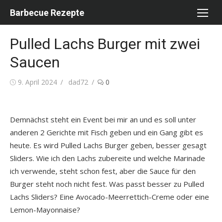
Skip
Barbecue Rezepte
to
content
Pulled Lachs Burger mit zwei
Saucen
Posted
Author
9. April 2024
dad72
0
on
Demnächst steht ein Event bei mir an und es soll unter
anderen 2 Gerichte mit Fisch geben und ein Gang gibt es
heute. Es wird Pulled Lachs Burger geben, besser gesagt
Sliders. Wie ich den Lachs zubereite und welche Marinade
ich verwende, steht schon fest, aber die Sauce für den
Burger steht noch nicht fest. Was passt besser zu Pulled
Lachs Sliders? Eine Avocado-Meerrettich-Creme oder eine
Lemon-Mayonnaise?