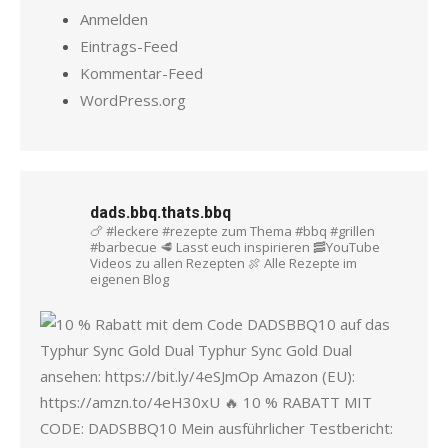
Anmelden
Eintrags-Feed
Kommentar-Feed
WordPress.org
dads.bbq.thats.bbq
🍗 #leckere #rezepte zum Thema #bbq #grillen
#barbecue
🥩 Lasst euch inspirieren
🥓YouTube
Videos zu allen Rezepten
🍖 Alle Rezepte im
eigenen Blog