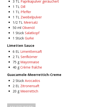
3
TL
Paprikapulver geräuchert
1
TL
Dill
1
TL
Pfeffer
1
TL
Zweibelpulver
1/2
TL
Meersalz
50
ml
Olivenöl
1
Stück
Salatkopf
1
Stück
Gurke
Limetten Sauce
6
EL
Limenttensaft
2
TL
Senfkörner
75
g
Mayonnaise
40
g
Crème fraîche
Guacamole-Meerrettich-Creme
2
Stück
Avocados
2
EL
Zitronensaft
20
g
Meerrettich
ANLEITUNGEN