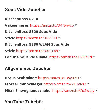
Sous Vide Zubehör
KitchenBoss G210
Vakuumierer
:
https://amzn.to/34Nwycb
*
KitchenBoss G320 Sous Vide
Stick:
https://amzn.to/3I6GLi3
*
KitchenBoss G330 WLAN Sous Vide
Stick:
https://amzn.to/3XntFoh
*
Locisne Sous Vide Bälle:
https://amzn.to/358Fnud
*
Allgemeines Zubehör
Braun Stabmixer:
https://amzn.to/3sy4zU
*
Mörser mit Schlegel
:
https://amzn.to/2L3yRsZ
*
Nitril Einweghandschuhe:
https://amzn.to/2u5wajy
*
YouTube Zubehör