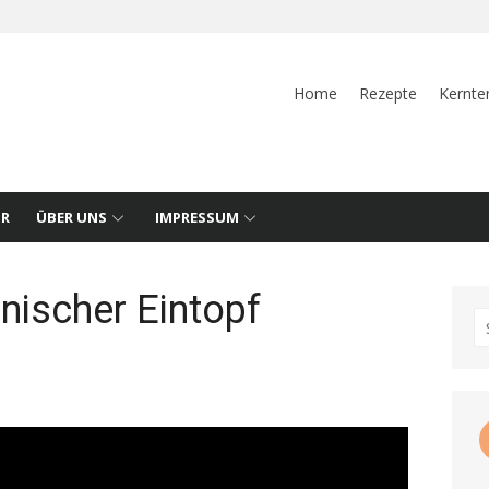
Home
Rezepte
Kernte
UR
ÜBER UNS
IMPRESSUM
nischer Eintopf
S
fo