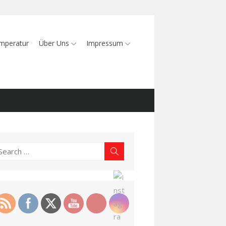
mperatur
Über Uns
Impressum
earch
Search
r: