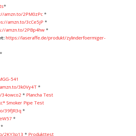
ts
*
s://amzn.to/2PM0zPc
*
ps://amzn.to/3cCe5jP
*
s://amzn.to/2PBp4hw
*
et:
https://laseraffe.de/produkt/zylinderfoermiger-
*
l MGG-541
/amzn.to/3k0Vy4T
*
to/34owco2
*
Plancha Test
kc*
Smoker Pipe Test
to/39fJR3q
*
KteW57
*
*
.to/2KY3p13
*
Produkttest