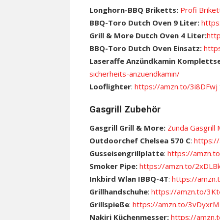
Longhorn-BBQ Briketts:
Profi Briket
BBQ-Toro Dutch Oven 9 Liter:
http
Grill & More Dutch Oven 4 Liter:
htt
BBQ-Toro Dutch Oven Einsatz:
http
Laseraffe Anzündkamin Kompletts
sicherheits-anzuendkamin/
Looflighter
:
https://amzn.to/3i8DFwj
Gasgrill Zubehör
Gasgrill Grill & More:
Zunda Gasgril
Outdoorchef Chelsea 570 C
:
https:/
Gusseisengrillplatte
:
https://amzn.
Smoker Pipe:
https://amzn.to/2xDLB
Inkbird Wlan IBBQ-4T
:
https://amzn.
Grillhandschuhe
:
https://amzn.to/3
Grillspieße
:
https://amzn.to/3vDyxrM
Nakiri Küchenmesser:
https://amzn