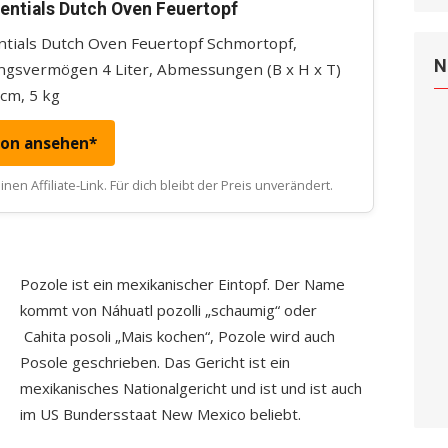
sentials Dutch Oven Feuertopf
entials Dutch Oven Feuertopf Schmortopf,
N
ngsvermögen 4 Liter, Abmessungen (B x H x T)
 cm, 5 kg
zon ansehen*
nen Affiliate-Link. Für dich bleibt der Preis unverändert.
Pozole ist ein mexikanischer Eintopf. Der Name
kommt von Náhuatl pozolli „schaumig“ oder
Cahita posoli „Mais kochen“, Pozole wird auch
Posole geschrieben. Das Gericht ist ein
mexikanisches Nationalgericht und ist und ist auch
im US Bundersstaat New Mexico beliebt.