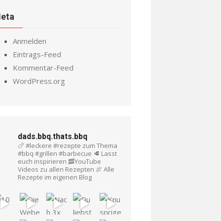
eta
Anmelden
Eintrags-Feed
Kommentar-Feed
WordPress.org
dads.bbq.thats.bbq
🍗 #leckere #rezepte zum Thema
#bbq #grillen #barbecue
🥩 Lasst
euch inspirieren
🥓YouTube
Videos zu allen Rezepten
🍖 Alle
Rezepte im eigenen Blog