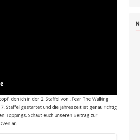
N
pf, den ich in der 2. Staffel von „Fear The Walking
. Staffel gestartet und die Jahreszeit ist genau richtig
ren Toppings. Schaut euch unseren Beitrag zur
Oven an.