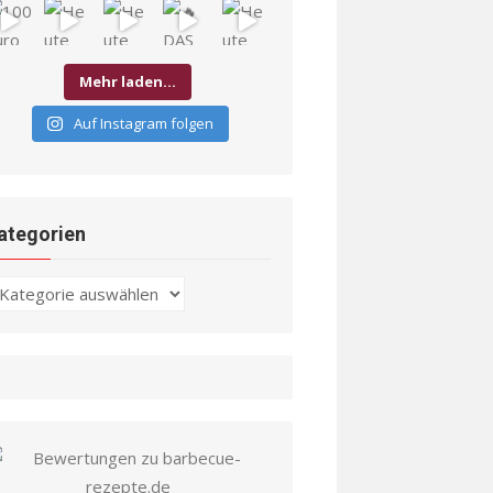
Mehr laden…
Auf Instagram folgen
ategorien
ategorien