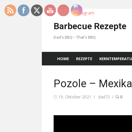
Skip
to
Barbecue Rezepte
content
Dad's BBQ – That's BBQ
HOME
REZEPTE
KERNTEMPERAT
Pozole – Mexika
Posted
Author
19. Oktober 2021
dad72
0
on