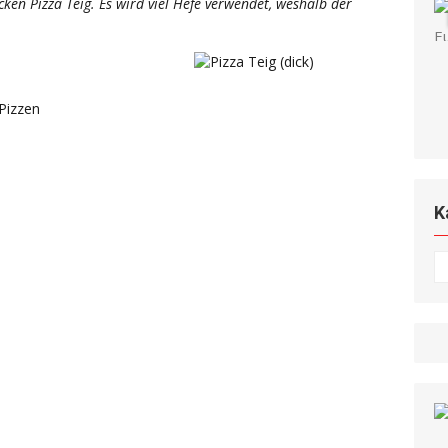
icken Pizza Teig. Es wird viel Hefe verwendet, weshalb der
Pizzen
K
K