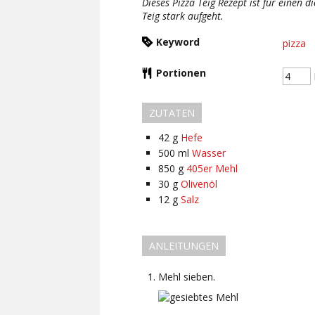
Dieses Pizza Teig Rezept ist für einen d
Teig stark aufgeht.
Keyword
pizza
Portionen
ZUTATEN
42
g
Hefe
500
ml
Wasser
850
g
405er Mehl
30
g
Olivenöl
12
g
Salz
ANLEITUNGEN
Mehl sieben.