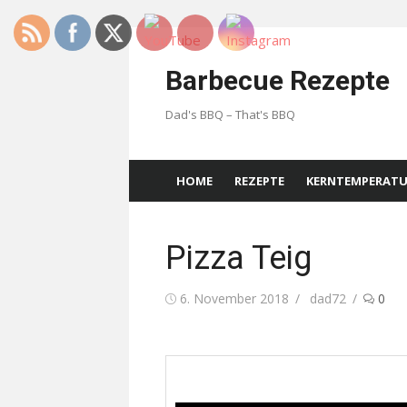
Skip
to
Barbecue Rezepte
content
Dad's BBQ – That's BBQ
HOME
REZEPTE
KERNTEMPERAT
Pizza Teig
Posted
Author
6. November 2018
dad72
0
on