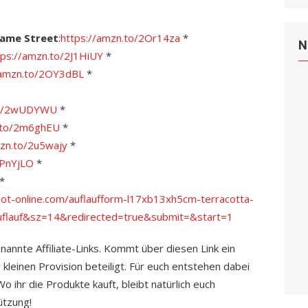
same Street
:
https://amzn.to/2Or14za
*
N
tps://amzn.to/2J1HiUY
*
/amzn.to/2OY3dBL
*
.to/2wUDYWU
*
n.to/2m6ghEU
*
mzn.to/2u5wajy
*
2PnYjLO
*
*
ot-online.com/auflaufform-l17xb13xh5cm-terracotta-
flauf&sz=14&redirected=true&submit=&start=1
enannte Affiliate-Links. Kommt über diesen Link ein
 kleinen Provision beteiligt. Für euch entstehen dabei
 ihr die Produkte kauft, bleibt natürlich euch
ützung!