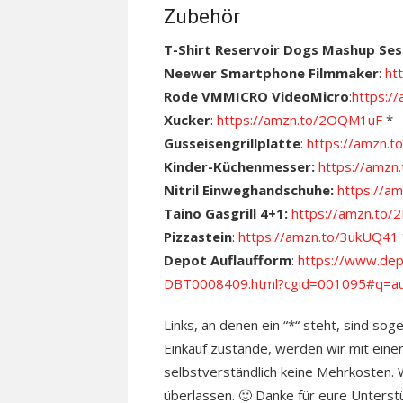
Zubehör
T-Shirt Reservoir Dogs Mashup Se
Neewer Smartphone Filmmaker
:
ht
Rode VMMICRO VideoMicro
:
https:/
Xucker
:
https://amzn.to/2OQM1uF
*
Gusseisengrillplatte
:
https://amzn
Kinder-Küchenmesser:
https://amz
Nitril Einweghandschuhe:
https://a
Taino Gasgrill 4+1:
https://amzn.to/
Pizzastein
:
https://amzn.to/3ukUQ41
Depot Auflaufform
:
https://www.dep
DBT0008409.html?cgid=001095#q=au
Links, an denen ein “*“ steht, sind sog
Einkauf zustande, werden wir mit einer
selbstverständlich keine Mehrkosten. Wo
überlassen. 🙂 Danke für eure Unterst