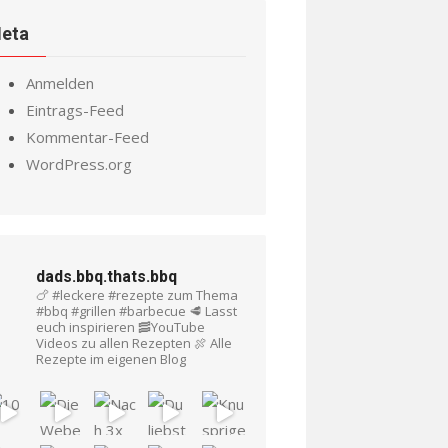
eta
Anmelden
Eintrags-Feed
Kommentar-Feed
WordPress.org
dads.bbq.thats.bbq
🍗 #leckere #rezepte zum Thema
#bbq #grillen #barbecue
🥩 Lasst
euch inspirieren
🥓YouTube
Videos zu allen Rezepten
🍖 Alle
Rezepte im eigenen Blog