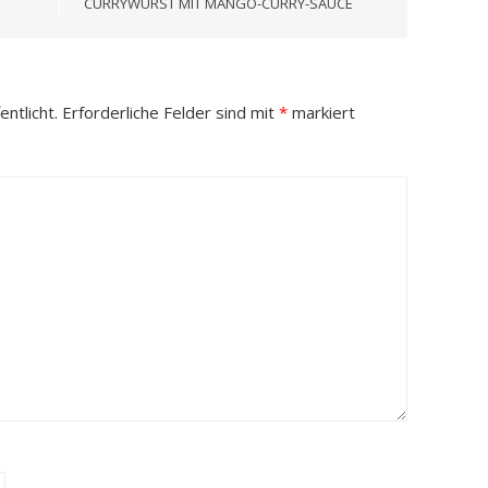
CURRYWURST MIT MANGO-CURRY-SAUCE
ntlicht.
Erforderliche Felder sind mit
*
markiert