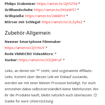
Philips Stabmixer:
https://amzn.to/2JX5Z5d
*
Grillhandschuhe
:
https://amzn.to/3KteW57
*
Grillspieße
:
https://amzn.to/2A68Fct
*
Mörser mit Schlegel
:
https://amzn.to/2L3yRsZ
*
Zubehör-Allgemein
Neewer Smartphone Filmmaker
:
https://amzn.to/2J1HiUY
*
Rode VMMICRO VideoMicro
: *
Xucker:
https://amzn.to/2OQM1uF
*
Links, an denen ein “*“ steht, sind sogenannte Affiliate-
Links. Kommt über diesen Link ein Einkauf zustande,
werden wir mit einer kleinen Provision beteiligt. Für euch
entstehen dabei selbstverständlich keine Mehrkosten. Wo
ihr die Produkte kauft, bleibt natürlich euch überlassen. 🙂
Danke für eure Unterstützung