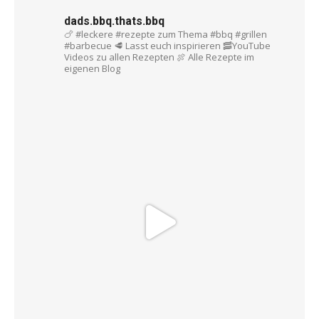
dads.bbq.thats.bbq
🍗 #leckere #rezepte zum Thema #bbq #grillen
#barbecue
🥩 Lasst euch inspirieren
🥓YouTube
Videos zu allen Rezepten
🍖 Alle Rezepte im
eigenen Blog