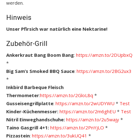
werden.
Hinweis
Unser Pfirsich war natürlich eine Nektarine!
Zubehör-Grill
Ankerkraut Bang Boom Bang
:
https://amzn.to/2DUpbxQ
*
Big Sam’s Smoked BBQ Sauce
:
https://amzn.to/2BG2ux3
*
Inkbird Barbeque Fleisch
Thermometer
:
https://amzn.to/2GloL8q
*
Gusseisengrillplatte
:
https://amzn.to/2wUDYWU
*
Test
Kinder-Küchenmesser:
https://amzn.to/2m6ghEU
*
Test
Nitril Einweghandschuhe:
https://amzn.to/2u5wajy
*
Taino Gasgrill 4+1:
https://amzn.to/2PnYjLO
*
Pizzastein
:
https://amzn.to/3ukUQ41
*