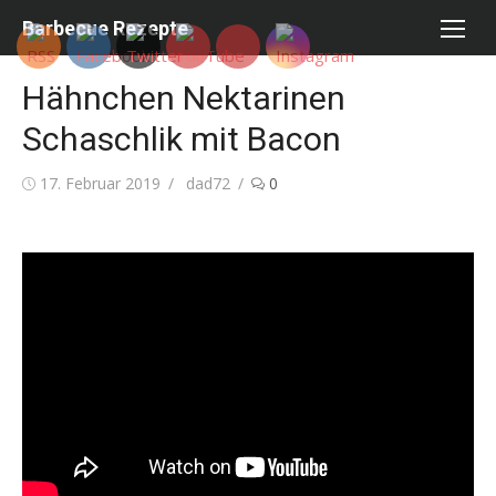
Skip
Barbecue Rezepte
to
content
Hähnchen Nektarinen
Schaschlik mit Bacon
Posted
Author
17. Februar 2019
dad72
0
on