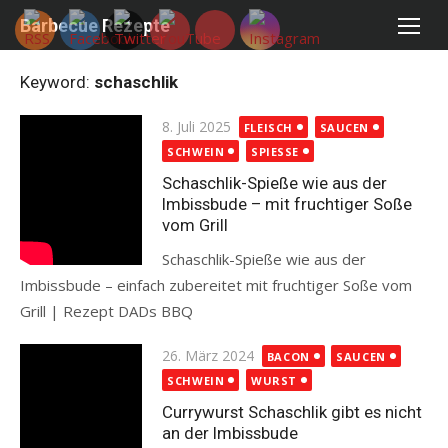
Skip
Barbecue Rezepte
to
content
Keyword:
schaschlik
Posted
8. Juli 2025
FLEISCH
SAUCEN
on
SCHWEIN
SPIESSE
Schaschlik-Spieße wie aus der
Imbissbude – mit fruchtiger Soße
vom Grill
Schaschlik-Spieße wie aus der
Imbissbude – einfach zubereitet mit fruchtiger Soße vom
Grill | Rezept DADs BBQ
Read more
Posted
26. März 2024
BACON
SAUCEN
on
SCHWEIN
WURST
Currywurst Schaschlik gibt es nicht
an der Imbissbude