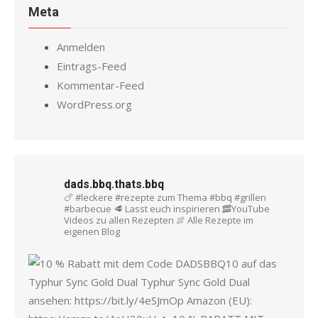
Meta
Anmelden
Eintrags-Feed
Kommentar-Feed
WordPress.org
dads.bbq.thats.bbq
🍗 #leckere #rezepte zum Thema #bbq #grillen
#barbecue
🥩 Lasst euch inspirieren
🥓YouTube
Videos zu allen Rezepten
🍖 Alle Rezepte im
eigenen Blog