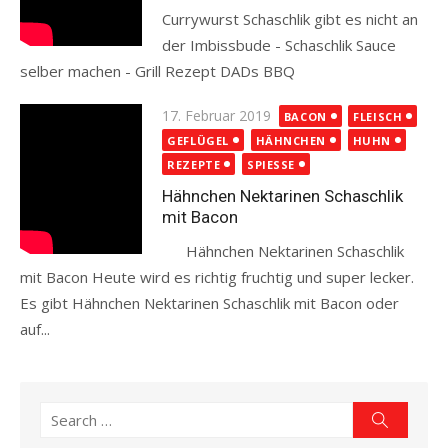
Currywurst Schaschlik gibt es nicht an
der Imbissbude - Schaschlik Sauce
selber machen - Grill Rezept DADs BBQ
Read more
Posted
17. Februar 2019
BACON
FLEISCH
on
GEFLÜGEL
HÄHNCHEN
HUHN
REZEPTE
SPIESSE
Hähnchen Nektarinen Schaschlik
mit Bacon
Hähnchen Nektarinen Schaschlik
mit Bacon Heute wird es richtig fruchtig und super lecker.
Es gibt Hähnchen Nektarinen Schaschlik mit Bacon oder
auf...
Read more
Search
Search
for: