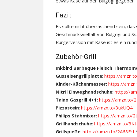
etwas Käse auf den Bulgogi gegeben.
Fazit
Es sollte nicht überraschend sein, das
Geschmacksvielfalt von Bulgogi und Ss
Burgerversion mit Käse ist es ein ru
Zubehör-Grill
Inkbird Barbeque Fleisch Thermom
Gusseisengrillplatte
:
https://amzn
Kinder-Küchenmesser:
https://amz
Nitril Einweghandschuhe:
https://a
Taino Gasgrill 4+1:
https://amzn.to/
Pizzastein
:
https://amzn.to/3ukUQ41
Philips Stabmixer:
https://amzn.to/2
Grillhandschuhe
:
https://amzn.to/3
Grillspieße
:
https://amzn.to/2A68Fct