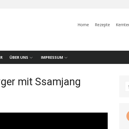
Home
Rezepte
Kernte
UR
ÜBER UNS
IMPRESSUM
rger mit Ssamjang
S
fo