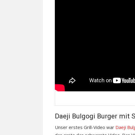
Daeji Bulgogi Burger mit
Unser erstes Grill-Video war
Daeji Bul