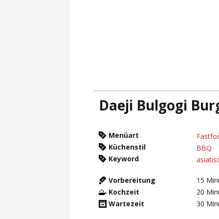
Daeji Bulgogi Bu
Menüart
Fastfo
Küchenstil
BBQ
Keyword
asiatis
Vorbereitung
15
Min
Kochzeit
20
Min
Wartezeit
30
Min