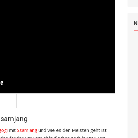
N
 Ssamjang
gogi
mit
Ssamjang
und wie es den Meisten geht ist