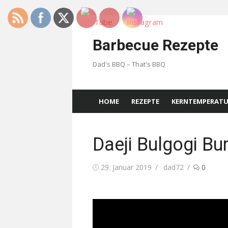
Skip
to
Barbecue Rezepte
content
Dad's BBQ – That's BBQ
HOME
REZEPTE
KERNTEMPERAT
Daeji Bulgogi Bu
Posted
Author
29. Januar 2019
dad72
0
on