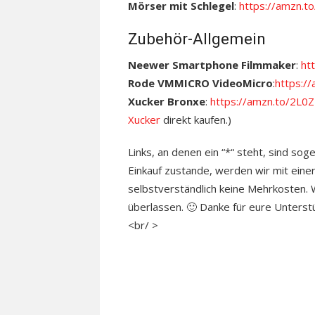
Mörser mit Schlegel
:
https://amzn.t
Zubehör-Allgemein
Neewer Smartphone Filmmaker
:
ht
Rode VMMICRO VideoMicro
:
https:/
Xucker Bronxe
:
https://amzn.to/2L0
Xucker
direkt kaufen.)
Links, an denen ein “*“ steht, sind sog
Einkauf zustande, werden wir mit einer
selbstverständlich keine Mehrkosten. Wo
überlassen. 🙂 Danke für eure Unterst
<br/ >