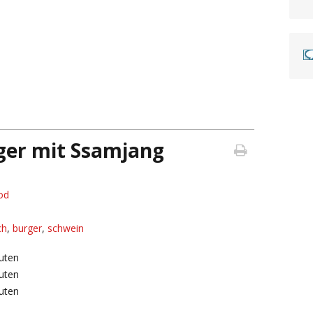
rger mit Ssamjang
od
ch
,
burger
,
schwein
uten
uten
uten