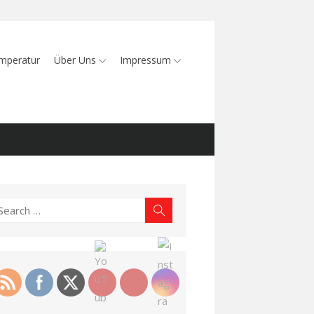
mperatur
Über Uns
Impressum
earch
Search
r: