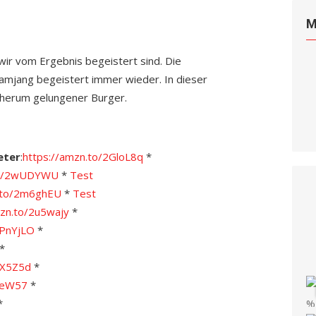
M
 wir vom Ergebnis begeistert sind. Die
amjang begeistert immer wieder. In dieser
ndherum gelungener Burger.
eter
:
https://amzn.to/2GloL8q
*
.to/2wUDYWU
*
Test
n.to/2m6ghEU
*
Test
mzn.to/2u5wajy
*
2PnYjLO
*
*
JX5Z5d
*
KteW57
*
*