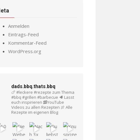
eta
Anmelden
Eintrags-Feed
Kommentar-Feed
WordPress.org
dads.bbq.thats.bbq
🍗 #leckere #rezepte zum Thema
#bbq #grillen #barbecue
🥩 Lasst
euch inspirieren
🥓YouTube
Videos zu allen Rezepten
🍖 Alle
Rezepte im eigenen Blog