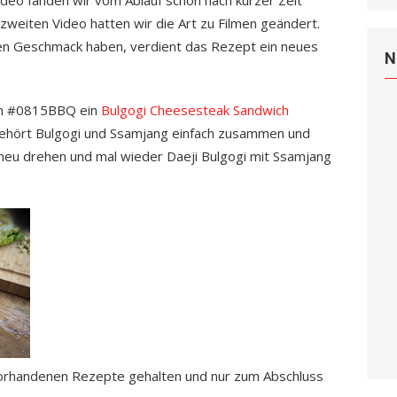
deo fanden wir vom Ablauf schon nach kurzer Zeit
 zweiten Video hatten wir die Art zu Filmen geändert.
len Geschmack haben, verdient das Rezept ein neues
N
on #0815BBQ ein
Bulgogi Cheesesteak Sandwich
gehört Bulgogi und Ssamjang einfach zusammen und
 neu drehen und mal wieder Daeji Bulgogi mit Ssamjang
 vorhandenen Rezepte gehalten und nur zum Abschluss