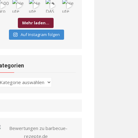
Mehr laden…
Auf Instagram folgen
ategorien
ategorien