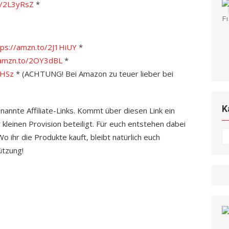
o/2L3yRsZ
*
tps://amzn.to/2J1HiUY
*
/amzn.to/2OY3dBL
*
ZHSz
* (ACHTUNG! Bei Amazon zu teuer lieber bei
K
enannte Affiliate-Links. Kommt über diesen Link ein
 kleinen Provision beteiligt. Für euch entstehen dabei
K
 ihr die Produkte kauft, bleibt natürlich euch
ützung!