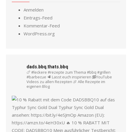
Anmelden
Eintrags-Feed
Kommentar-Feed
WordPress.org
dads.bbq.thats.bbq
🍗 #leckere #rezepte zum Thema #bbq #grillen
#barbecue
🥩 Lasst euch inspirieren
🥓YouTube
Videos zu allen Rezepten
🍖 Alle Rezepte im
eigenen Blog