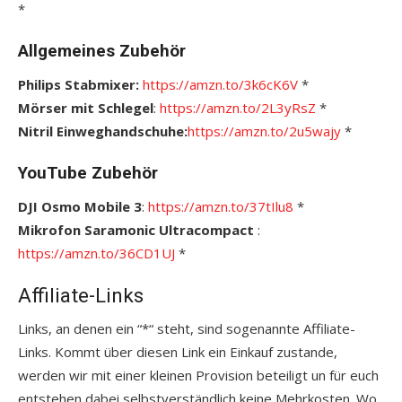
*
Allgemeines Zubehör
Philips Stabmixer:
https://amzn.to/3k6cK6V
*
Mörser mit Schlegel
:
https://amzn.to/2L3yRsZ
*
Nitril Einweghandschuhe:
https://amzn.to/2u5wajy
*
YouTube Zubehör
DJI Osmo Mobile 3
:
https://amzn.to/37tIlu8
*
Mikrofon Saramonic Ultracompact
:
https://amzn.to/36CD1UJ
*
Affiliate-Links
Links, an denen ein “*“ steht, sind sogenannte Affiliate-
Links. Kommt über diesen Link ein Einkauf zustande,
werden wir mit einer kleinen Provision beteiligt un für euch
entstehen dabei selbstverständlich keine Mehrkosten. Wo