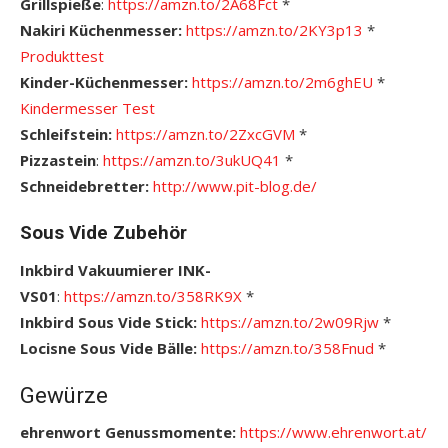
Grillspieße
:
https://amzn.to/2A68Fct
*
Nakiri Küchenmesser:
https://amzn.to/2KY3p13
*
Produkttest
Kinder-Küchenmesser:
https://amzn.to/2m6ghEU
*
Kindermesser Test
Schleifstein:
https://amzn.to/2ZxcGVM
*
Pizzastein
:
https://amzn.to/3ukUQ41
*
Schneidebretter:
http://www.pit-blog.de/
Sous Vide Zubehör
Inkbird Vakuumierer INK-
VS01
:
https://
amzn.to/358RK9X
*
Inkbird Sous Vide Stick:
https://amzn.to/2w09Rjw
*
Locisne Sous Vide Bälle:
https://amzn.to/358Fnud
*
Gewürze
ehrenwort Genussmomente:
https://www.ehrenwort.at/