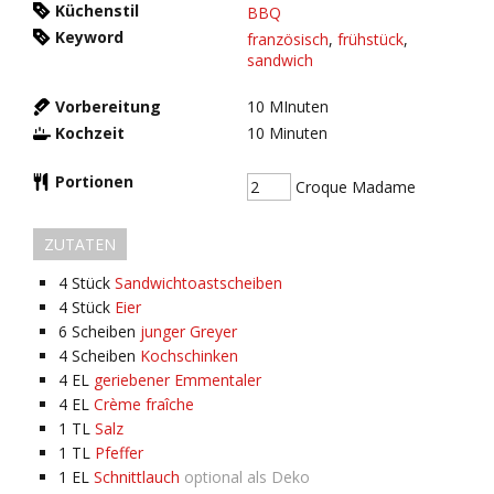
Küchenstil
BBQ
Keyword
französisch
,
frühstück
,
sandwich
Vorbereitung
10
MInuten
Kochzeit
10
Minuten
Portionen
Croque Madame
ZUTATEN
4
Stück
Sandwichtoastscheiben
4
Stück
Eier
6
Scheiben
junger Greyer
4
Scheiben
Kochschinken
4
EL
geriebener Emmentaler
4
EL
Crème fraîche
1
TL
Salz
1
TL
Pfeffer
1
EL
Schnittlauch
optional als Deko