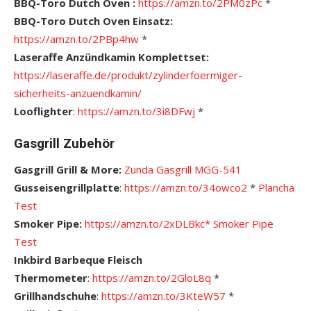
BBQ-Toro Dutch Oven :
https://amzn.to/2PM0zPc
*
BBQ-Toro Dutch Oven Einsatz:
https://amzn.to/2PBp4hw
*
Laseraffe Anzündkamin Komplettset:
https://laseraffe.de/produkt/zylinderfoermiger-
sicherheits-anzuendkamin/
Looflighter
:
https://amzn.to/3i8DFwj
*
Gasgrill Zubehör
Gasgrill Grill & More:
Zunda Gasgrill MGG-541
Gusseisengrillplatte
:
https://amzn.to/34owco2
*
Plancha
Test
Smoker Pipe:
https://amzn.to/2xDLBkc*
Smoker Pipe
Test
Inkbird Barbeque Fleisch
Thermometer
:
https://amzn.to/2GloL8q
*
Grillhandschuhe
:
https://amzn.to/3KteW57
*