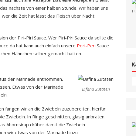
 sich auch alle Rezepte. Das eine Rezept empfiehlt
 das nächste von einer halben Stunde. Wir haben uns
 wer die Zeit hat lässt das Fleisch über Nacht
ion der Piri-Piri Sauce. Wer Piri-Piri Sauce da sollte die
auce da hat kann auch einfach unsere
Peri-Peri
Sauce
ischen Hähnchen selber gemacht hatten.
K
h aus der Marinade entnommen,
K
assen. Etwas von der Marinade
Bifana Zutaten
eln.
ben fangen wir an die Zwiebeln zuzubereiten, hierfür
ie Zwiebeln. In Ringe geschnitten, glasig anbraten.
was Ahornsirup drüber damit die Zwiebeln
ben wir etwas von der Marinade hinzu.