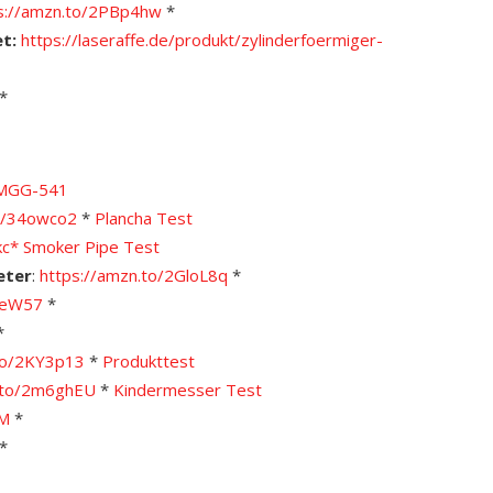
s://amzn.to/2PBp4hw
*
et:
https://laseraffe.de/produkt/zylinderfoermiger-
*
l MGG-541
to/34owco2
*
Plancha Test
kc*
Smoker Pipe Test
eter
:
https://amzn.to/2GloL8q
*
KteW57
*
*
.to/2KY3p13
*
Produkttest
n.to/2m6ghEU
*
Kindermesser Test
VM
*
*