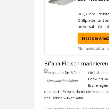
BBQ-Toro Edelstah
Grillplatte für St
universal | Grillb
Jetzt bei Ama
*Es handelt sich um ei
Bifana Fleisch marinieren
Wir haben un
Peri-Peri Sa
Marinade für Bifana
Brühe legen 
marinierte Fleisch, damit die Marinad
das Fleisch wirken kann.