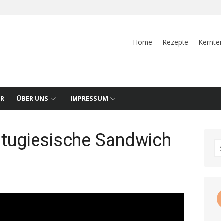
Home
Rezepte
Kernte
UR
ÜBER UNS
IMPRESSUM
rtugiesische Sandwich
S
fo