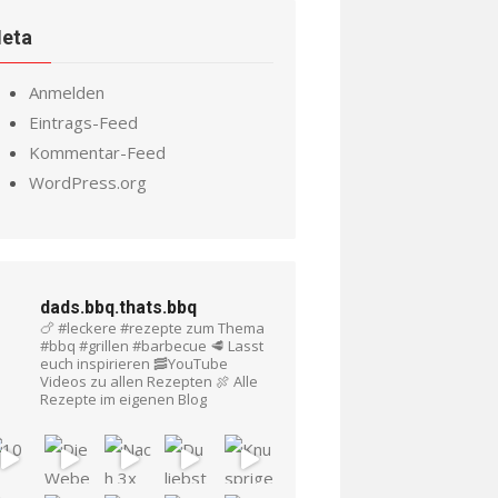
eta
Anmelden
Eintrags-Feed
Kommentar-Feed
WordPress.org
dads.bbq.thats.bbq
🍗 #leckere #rezepte zum Thema
#bbq #grillen #barbecue
🥩 Lasst
euch inspirieren
🥓YouTube
Videos zu allen Rezepten
🍖 Alle
Rezepte im eigenen Blog