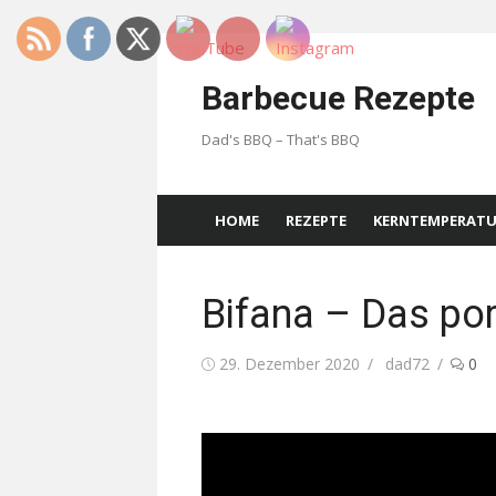
Skip
to
Barbecue Rezepte
content
Dad's BBQ – That's BBQ
HOME
REZEPTE
KERNTEMPERAT
Bifana – Das po
Posted
Author
29. Dezember 2020
dad72
0
on