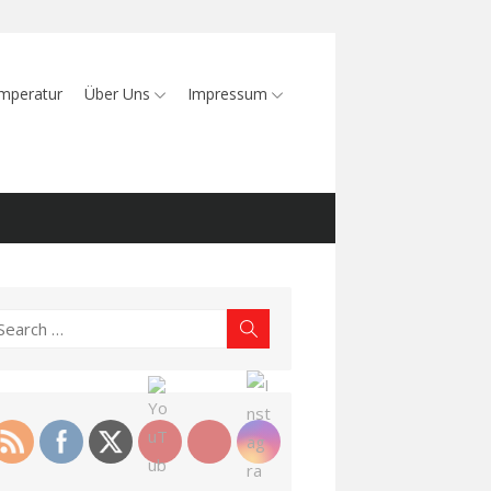
mperatur
Über Uns
Impressum
earch
Search
r: