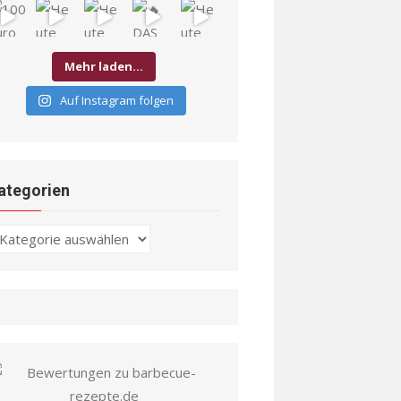
Mehr laden…
Auf Instagram folgen
ategorien
ategorien