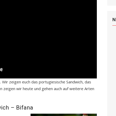
N
. Wir zeigen euch das portugiesische Sandwich, das
en zeigen wir heute und gehen auch auf weitere Arten
ich – Bifana