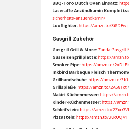
BBQ-Toro Dutch Oven Einsatz:
http
Laseraffe Anzündkamin Kompletts
sicherheits-anzuendkamin/
Looflighter
:
https://amzn.to/3i8DFwj
Gasgrill Zubehör
Gasgrill Grill & More:
Zunda Gasgril
Gusseisengrillplatte
:
https://amzn.
Smoker Pipe:
https://amzn.to/2xDLB
Inkbird Barbeque Fleisch Thermom
Grillhandschuhe
:
https://amzn.to/3
Grillspieße
:
https://amzn.to/2A68Fct
Nakiri Küchenmesser:
https://amzn
Kinder-Küchenmesser:
https://amz
Schleifstein:
https://amzn.to/2ZxcG
Pizzastein
:
https://amzn.to/3ukUQ41