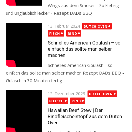
Wings aus dem Smoker - So klebrig
und unglaublich lecker - Rezept DADs BBQ
Read more
Posted
13. Februar 2024
DUTCH OVEN
on
FISCH
RIND
Schnelles American Goulash – so
einfach das sollte man selber
machen
Schnelles American Goulash - so
einfach das sollte man selber machen Rezept DADs BBQ -
Gulasch in 30 Minuten fertig
Read more
Posted
12. Dezember 2023
DUTCH OVEN
on
FLEISCH
RIND
Hawaiian Beef Stew | Der
Rindfleischeintopf aus dem Dutch
Oven