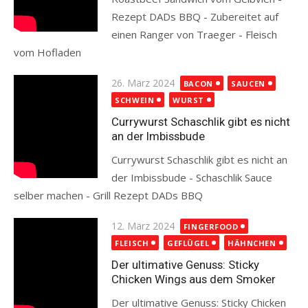
Rezept DADs BBQ - Zubereitet auf
einen Ranger von Traeger - Fleisch
vom Hofladen
Read more
Posted
26. März 2024
BACON
SAUCEN
on
SCHWEIN
WURST
Currywurst Schaschlik gibt es nicht
an der Imbissbude
Currywurst Schaschlik gibt es nicht an
der Imbissbude - Schaschlik Sauce
selber machen - Grill Rezept DADs BBQ
Read more
Posted
12. März 2024
FINGERFOOD
on
FLEISCH
GEFLÜGEL
HÄHNCHEN
Der ultimative Genuss: Sticky
Chicken Wings aus dem Smoker
Der ultimative Genuss: Sticky Chicken