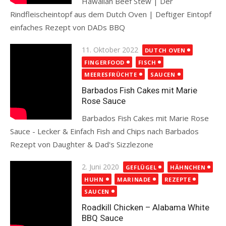
Hawaiian Beef Stew | Der
Rindfleischeintopf aus dem Dutch Oven | Deftiger Eintopf
einfaches Rezept von DADs BBQ
Read more
Posted
11. Oktober 2022
DUTCH OVEN
on
FINGERFOOD
FISCH
MEERESFRÜCHTE
SAUCEN
Barbados Fish Cakes mit Marie
Rose Sauce
Barbados Fish Cakes mit Marie Rose
Sauce - Lecker & Einfach Fish and Chips nach Barbados
Rezept von Daughter & Dad's Sizzlezone
Read more
Posted
2. Juni 2020
GEFLÜGEL
HÄHNCHEN
on
HUHN
MARINADE
REZEPTE
SAUCEN
Roadkill Chicken – Alabama White
BBQ Sauce