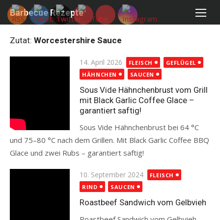
Skip
Barbecue Rezepte
to
content
Zutat:
Worcestershire Sauce
Posted
14. April 2026
FLEISCH
GEFLÜGEL
on
HÄHNCHEN
SAUCEN
Sous Vide Hähnchenbrust vom Grill
mit Black Garlic Coffee Glace –
garantiert saftig!
Sous Vide Hähnchenbrust bei 64 °C
und 75–80 °C nach dem Grillen. Mit Black Garlic Coffee BBQ
Glace und zwei Rubs – garantiert saftig!
Read more
Posted
10. September 2024
FLEISCH
on
RIND
SAUCEN
Roastbeef Sandwich vom Gelbvieh
Roastbeef Sandwich vom Gelbvieh -