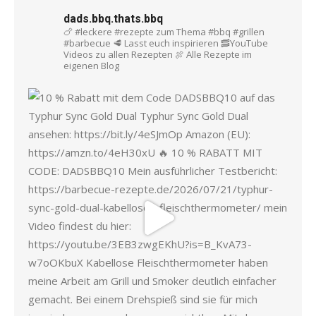
dads.bbq.thats.bbq
🍗 #leckere #rezepte zum Thema #bbq #grillen
#barbecue
🥩 Lasst euch inspirieren
🥓YouTube
Videos zu allen Rezepten
🍖 Alle Rezepte im
eigenen Blog