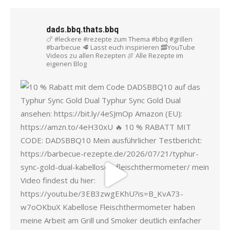
dads.bbq.thats.bbq
🍗 #leckere #rezepte zum Thema #bbq #grillen
#barbecue
🥩 Lasst euch inspirieren
🥓YouTube
Videos zu allen Rezepten
🍖 Alle Rezepte im
eigenen Blog