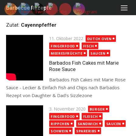
Skip
Barbecue Rezepte
to
content
Zutat:
Cayennpfeffer
Posted
11. Oktober 2022
DUTCH OVEN
on
FINGERFOOD
FISCH
MEERESFRÜCHTE
SAUCEN
Barbados Fish Cakes mit Marie
Rose Sauce
Barbados Fish Cakes mit Marie Rose
Sauce - Lecker & Einfach Fish and Chips nach Barbados
Rezept von Daughter & Dad's Sizzlezone
Read more
Posted
3. November 2020
BURGER
on
FINGERFOOD
FLEISCH
RIPPCHEN
SANDWICH
SAUCEN
SCHWEIN
SPARERIBS