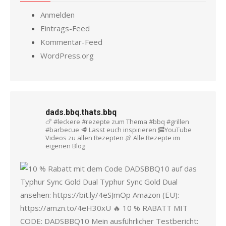
Anmelden
Eintrags-Feed
Kommentar-Feed
WordPress.org
dads.bbq.thats.bbq
🍗 #leckere #rezepte zum Thema #bbq #grillen
#barbecue
🥩 Lasst euch inspirieren
🥓YouTube
Videos zu allen Rezepten
🍖 Alle Rezepte im
eigenen Blog