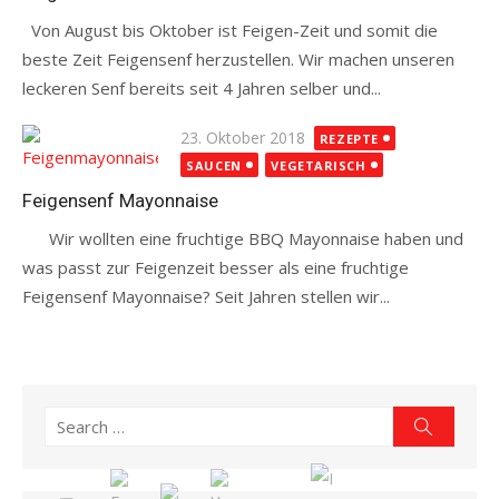
Von August bis Oktober ist Feigen-Zeit und somit die
beste Zeit Feigensenf herzustellen. Wir machen unseren
leckeren Senf bereits seit 4 Jahren selber und...
Read more
Posted
23. Oktober 2018
REZEPTE
on
SAUCEN
VEGETARISCH
Feigensenf Mayonnaise
Wir wollten eine fruchtige BBQ Mayonnaise haben und
was passt zur Feigenzeit besser als eine fruchtige
Feigensenf Mayonnaise? Seit Jahren stellen wir...
Read more
Search
Search
for: