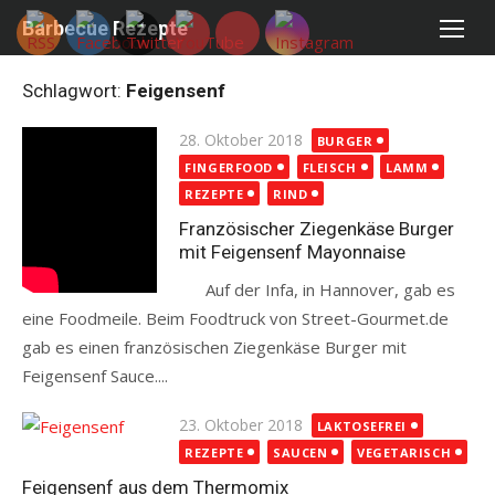
Skip
Barbecue Rezepte
to
content
Schlagwort:
Feigensenf
Posted
28. Oktober 2018
BURGER
on
FINGERFOOD
FLEISCH
LAMM
REZEPTE
RIND
Französischer Ziegenkäse Burger
mit Feigensenf Mayonnaise
Auf der Infa, in Hannover, gab es
eine Foodmeile. Beim Foodtruck von Street-Gourmet.de
gab es einen französischen Ziegenkäse Burger mit
Feigensenf Sauce....
Read more
Posted
23. Oktober 2018
LAKTOSEFREI
on
REZEPTE
SAUCEN
VEGETARISCH
Feigensenf aus dem Thermomix