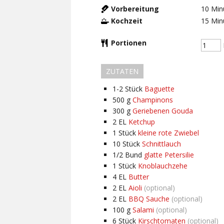
Vorbereitung
10
Min
Kochzeit
15
Min
Portionen
ZUTATEN
1-2
Stück
Baguette
500
g
Champinons
300
g
Geriebenen Gouda
2
EL
Ketchup
1
Stück
kleine rote Zwiebel
10
Stück
Schnittlauch
1/2
Bund
glatte Petersilie
1
Stück
Knoblauchzehe
4
EL
Butter
2
EL
Aioli
(optional)
2
EL
BBQ Sauche
(optional)
100
g
Salami
(optional)
6
Stück
Kirschtomaten
(optional)