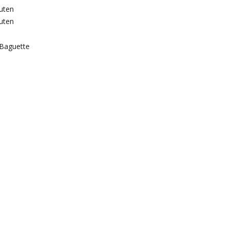
uten
uten
Baguette