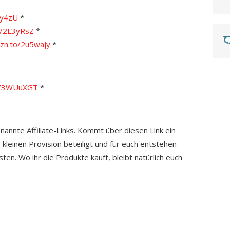
sy4zU
*
o/2L3yRsZ
*
zn.to/2u5wajy
*
to/3WUuXGT
*
enannte Affiliate-Links. Kommt über diesen Link ein
 kleinen Provision beteiligt und für euch entstehen
ten. Wo ihr die Produkte kauft, bleibt natürlich euch