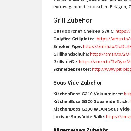
extravagant mit exotischen Belägen, 
Grill Zubehör
Outdoorchef Chelsea 570 C
:
https:/
Onlyfire Grillplatte
:
https://amzn.to
Smoker Pipe:
https://amzn.to/2xDLB
Grillhandschuhe
:
https://amzn.to/2
Grillspieße
:
https://amzn.to/3vDyxrM
Schneidebretter:
http://www.pit-blo
Sous Vide Zubehör
KitchenBoss G210 Vakuumierer
:
htt
KitchenBoss G320 Sous Vide Stick:
KitchenBoss G330 WLAN Sous Vide 
Locisne Sous Vide Bälle:
https://amz
Allgemeines Zubehör