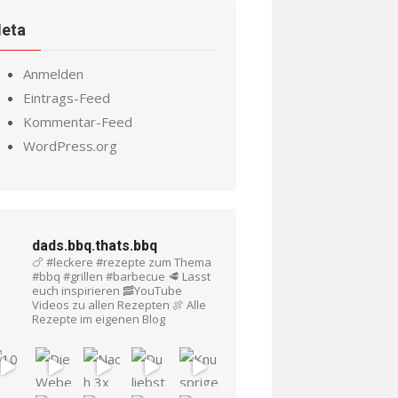
eta
Anmelden
Eintrags-Feed
Kommentar-Feed
WordPress.org
dads.bbq.thats.bbq
🍗 #leckere #rezepte zum Thema
#bbq #grillen #barbecue
🥩 Lasst
euch inspirieren
🥓YouTube
Videos zu allen Rezepten
🍖 Alle
Rezepte im eigenen Blog