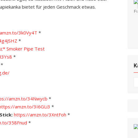
Zapiekanka bietet für jeden Geschmack etwas.
/amzn.to/3k0Vy4T
*
/4g4JSHZ
*
kc*
S
moker Pipe Test
OR3Ys8
*
*
K
g.de/
K
ps://amzn.to/34Nwycb
*
https://amzn.to/3I6GLi3
*
Stick:
https://amzn.to/3XntFoh
*
n.to/358Fnud
*