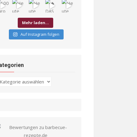
Mehr laden…
Auf Instagram folgen
ategorien
ategorien