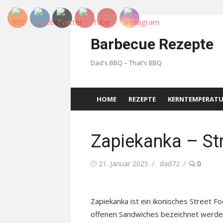
Skip
to
Barbecue Rezepte
content
Dad's BBQ – That's BBQ
HOME
REZEPTE
KERNTEMPERAT
Zapiekanka – St
Posted
Author
21. Januar 2025
dad72
0
on
Zapiekanka ist ein ikonisches Street F
offenen Sandwiches bezeichnet werden 