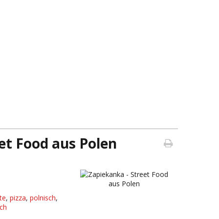
et Food aus Polen
te
,
pizza
,
polnisch
,
ch