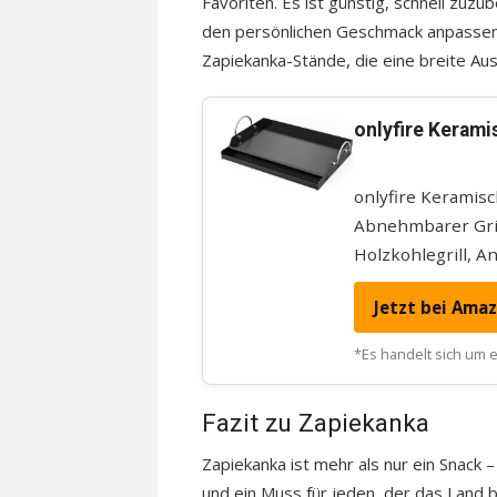
Favoriten. Es ist günstig, schnell zuzub
den persönlichen Geschmack anpassen. 
Zapiekanka-Stände, die eine breite Au
onlyfire Keramis
onlyfire Keramisc
Abnehmbarer Griff
Holzkohlegrill, A
Jetzt bei Ama
*Es handelt sich um ei
Fazit zu Zapiekanka
Zapiekanka ist mehr als nur ein Snack 
und ein Muss für jeden, der das Land b