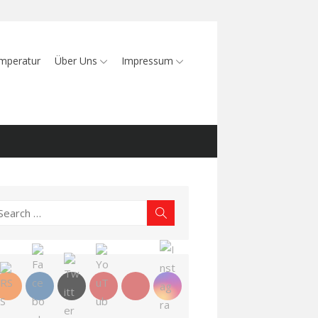
mperatur
Über Uns
Impressum
earch
Search
r: