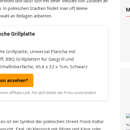
ereiten und lässt sich mit einer Vielzahl von Zutaten an
In polnischen Städten findet man oft kleine
M
swahl an Belägen anbieten.
che Grillplatte
he Grillplatte, Universal Plancha mit
, BBQ Grillplatten für Gasgrill und
ntihaftoberfäche, 45,6 x 32 x 7cm, Schwarz
zon ansehen*
nen Affiliate-Link. Für dich bleibt der Preis unverändert.
– es ist ein Symbol der polnischen Street-Food-Kultur
esucht. Egal, ob klassisch mit Pilzen und Käse oder