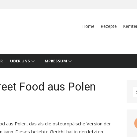
Home
Rezepte
Kernte
UR
ÜBER UNS
IMPRESSUM
reet Food aus Polen
S
fo
ood aus Polen, das als die osteuropäische Version der
kann. Dieses beliebte Gericht hat in den letzten