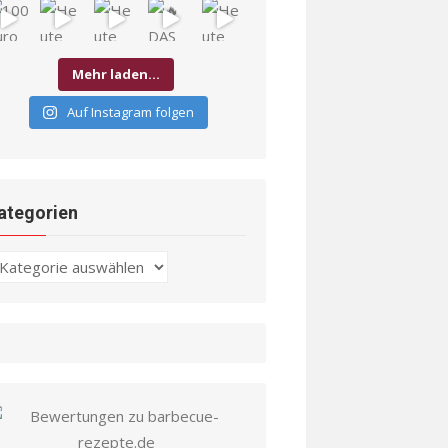
Mehr laden…
Auf Instagram folgen
ategorien
ategorien