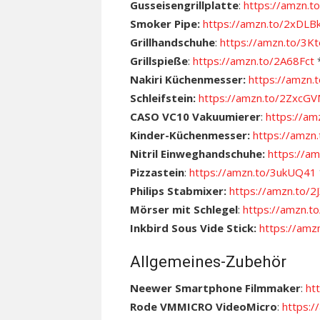
Gusseisengrillplatte
:
https://amzn
Smoker Pipe:
https://amzn.to/2xDLB
Grillhandschuhe
:
https://amzn.to/3
Grillspieße
:
https://amzn.to/2A68Fct
Nakiri Küchenmesser:
https://amzn
Schleifstein:
https://amzn.to/2ZxcG
CASO VC10 Vakuumierer
:
https://a
Kinder-Küchenmesser:
https://amz
Nitril Einweghandschuhe:
https://a
Pizzastein
:
https://amzn.to/3ukUQ41
Philips Stabmixer:
https://amzn.to/2
Mörser mit Schlegel
:
https://amzn.t
Inkbird Sous Vide Stick:
https://am
Allgemeines-Zubehör
Neewer Smartphone Filmmaker
:
ht
Rode VMMICRO VideoMicro
:
https: