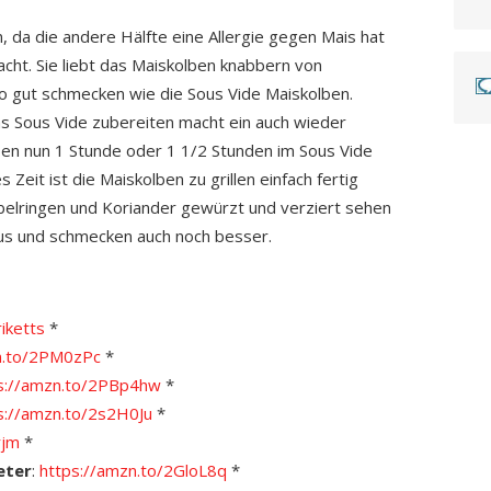
da die andere Hälfte eine Allergie gegen Mais hat
acht. Sie liebt das Maiskolben knabbern von
o gut schmecken wie die Sous Vide Maiskolben.
as Sous Vide zubereiten macht ein auch wieder
ben nun 1 Stunde oder 1 1/2 Stunden im Sous Vide
 Zeit ist die Maiskolben zu grillen einfach fertig
ebelringen und Koriander gewürzt und verziert sehen
aus und schmecken auch noch besser.
riketts
*
n.to/2PM0zPc
*
s://amzn.to/2PBp4hw
*
s://amzn.to/2s2H0Ju
*
rjm
*
eter
:
https://amzn.to/2GloL8q
*