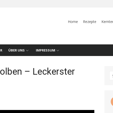
Home
Rezepte
Kernte
UR
ÜBER UNS
IMPRESSUM
olben – Leckerster
S
fo