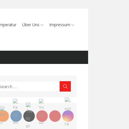
mperatur
Über Uns
Impressum
earch
Search
r: