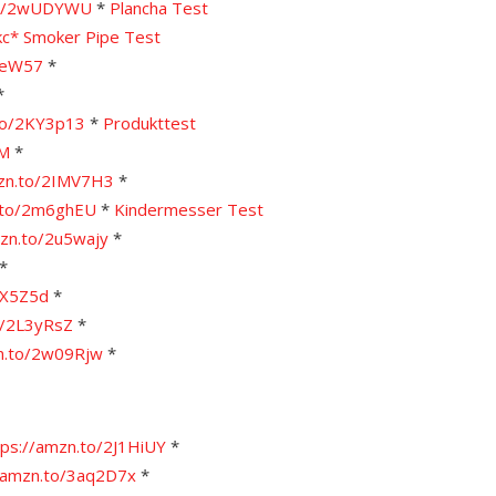
.to/2wUDYWU
*
Plancha Test
kc*
Smoker Pipe Test
KteW57
*
*
.to/2KY3p13
*
Produkttest
VM
*
mzn.to/2IMV7H3
*
n.to/2m6ghEU
*
Kindermesser Test
mzn.to/2u5wajy
*
*
JX5Z5d
*
o/2L3yRsZ
*
zn.to/2w09Rjw
*
tps://amzn.to/2J1HiUY
*
//amzn.to/3aq2D7x
*