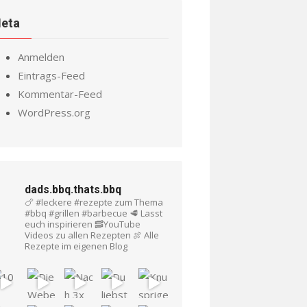
eta
Anmelden
Eintrags-Feed
Kommentar-Feed
WordPress.org
dads.bbq.thats.bbq
🍗 #leckere #rezepte zum Thema
#bbq #grillen #barbecue
🥩 Lasst
euch inspirieren
🥓YouTube
Videos zu allen Rezepten
🍖 Alle
Rezepte im eigenen Blog