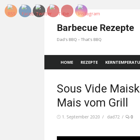
Skip
to
Barbecue Rezepte
content
Dad's BBQ – That's BBQ
HOME
REZEPTE
KERNTEMPERAT
Sous Vide Maisk
Mais vom Grill
Posted
Author
1. September 2020
dad72
0
on