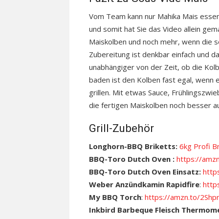
Vom Team kann nur Mahika Mais essen, 
und somit hat Sie das Video allein gem
Maiskolben und noch mehr, wenn die s
Zubereitung ist denkbar einfach und d
unabhängiger von der Zeit, ob die Kol
baden ist den Kolben fast egal, wenn es
grillen. Mit etwas Sauce, Frühlingszwi
die fertigen Maiskolben noch besser 
Grill-Zubehör
Longhorn-BBQ Briketts:
6kg Profi B
BBQ-Toro Dutch Oven :
https://amz
BBQ-Toro Dutch Oven Einsatz:
http
Weber Anzündkamin Rapidfire
:
http
My BBQ Torch
:
https://amzn.to/2Shp
Inkbird Barbeque Fleisch Thermom