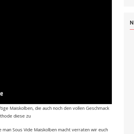
N
saftige Maiskolben, die auch noch den vollen Geschmack
ethode diese zu
e man Sous Vide Maiskolben macht verraten wir euch