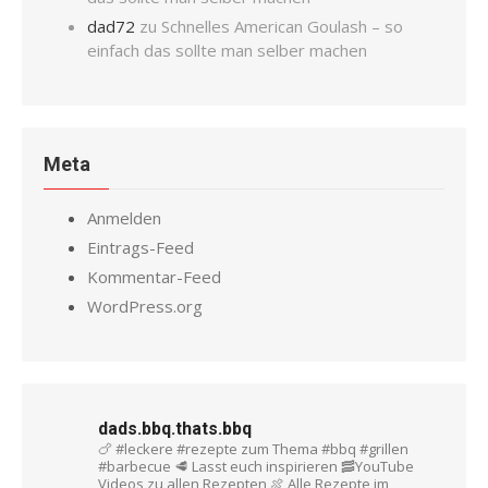
dad72
zu
Schnelles American Goulash – so
einfach das sollte man selber machen
Meta
Anmelden
Eintrags-Feed
Kommentar-Feed
WordPress.org
dads.bbq.thats.bbq
🍗 #leckere #rezepte zum Thema #bbq #grillen
#barbecue
🥩 Lasst euch inspirieren
🥓YouTube
Videos zu allen Rezepten
🍖 Alle Rezepte im