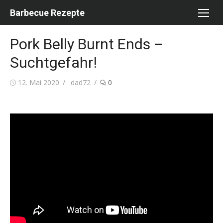
Skip
Barbecue Rezepte
to
content
Pork Belly Burnt Ends –
Suchtgefahr!
Posted
Author
12. Mai 2020
dad72
0
on