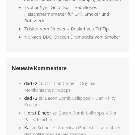
Typhur Sync Gold Dual – kabelloses
Fleischthermometer für Grill, Smoker und
Rotisserie
Trisket vom Smoker – Brisket aus Tri Tip
NicNac’s BBQ Chicken Drumsticks vom Smoker
Neueste Kommentare
dad72
zu
Chili Con Carne – Original
Mexikanisches Rezept
dad72
zu
Bacon Bomb Lollipops – Der Party
Kracher
Horst Binder
zu
Bacon Bomb Lollipops – Der
Party Kracher
Kai
zu
Schnelles American Goulash – so einfach
das sollte man selber machen