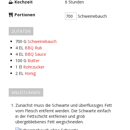
Kochzeit
6
Stunden
Portionen
Schweinebauch
ZUTATEN
700
G
Schweinebauch
4
EL
BBQ Rub
4
EL
BBQ Sauce
100
G
Butter
1
El
Rohrzucker
2
EL
Honig
ANLEITUNGEN
Zunächst muss die Schwarte und überflüssiges Fett
vom Fleisch entfernt werden. Die Schwarte einfach
in der Fettschicht entfernen und grob
übergebliebenes Fett wegschneiden.