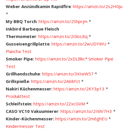
Weber Anzündkamin Rapidfire
:
https://amzn.to/2s2H0Ju
*
My BBQ Torch
:
https://amzn.to/2Shprjm
*
Inkbird Barbeque Fleisch
Thermometer
:
https://amzn.to/2GloL8q
*
Gusseisengrillplatte
:
https://amzn.to/2wUDYWU
*
Plancha Test
Smoker Pipe:
https://amzn.to/2xDLBkc*
Smoker Pipe
Test
Grillhandschuhe
:
https://amzn.to/3KteW57
*
Grillspieße
:
https://amzn.to/2A68Fct
*
Nakiri Küchenmesser:
https://amzn.to/2KY3p13
*
Produkttest
Schleifstein:
https://amzn.to/2ZxcGVM
*
CASO VC10 Vakuumierer
:
https://amzn.to/2IMV7H3
*
Kinder-Küchenmesser:
https://amzn.to/2m6ghEU
*
Kindermesser Test