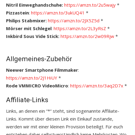
Nitril Einweghandschuhe:
https://amzn.to/2u5wajy
*
Pizzastein
:
https://amzn.to/3ukUQ41
*
Philips Stabmixer:
https://amzn.to/2JX5Z5d
*
Mörser mit Schlegel
:
https://amzn.to/2L3yRsZ
*
Inkbird Sous Vide Stick:
https://amzn.to/2w09Rjw
*
Allgemeines-Zubehör
Neewer Smartphone Filmmaker
:
https://amzn.to/2J1HiUY
*
Rode VMMICRO VideoMicro
:
https://amzn.to/3aq2D7x
*
Affiliate-Links
Links, an denen ein “*“ steht, sind sogenannte Affiliate-
Links. Kommt über diesen Link ein Einkauf zustande,
werden wir mit einer kleinen Provision beteiligt. Für euch
entstehen dabei selbstverständlich keine Mehrkosten. Wo