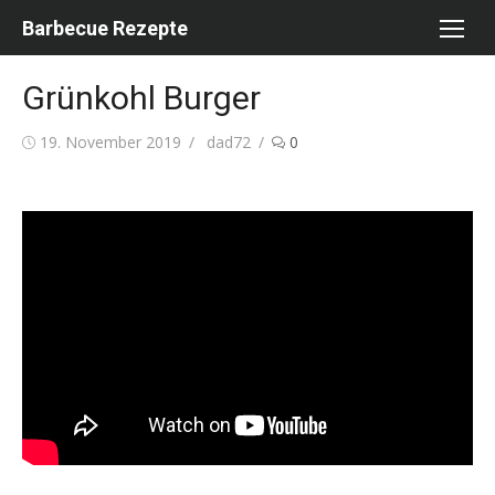
Skip
Barbecue Rezepte
to
content
Grünkohl Burger
Posted
Author
19. November 2019
dad72
0
on