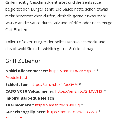
Grillen richtig Geschmack entfaltet und die Senfsauce
begleitet den Burger sanft. Die Sauce hätte schon etwas
mehr hervorstechen dürfen, deshalb gerne etwas mehr
Würze an die Sauce durch Salz und Pfeffer oder noch einige
Chili-Flocken.
Toller Leftover Burger der selbst Mahika schmeckt und
das obwohl Sie nicht wirklich gerne Grünkohl mag.
Grill-Zubehör
Nakiri Küchenmesser:
https://amzn.to/2KY3p13
*
Produkttest
Schleifstein:
https://amzn.to/2ZxcGVM
*
CASO VC10 Vakuumierer
:
https://amzn.to/2IMV7H3
*
Inkbird Barbeque Fleisch
Thermometer
:
https://amzn.to/2GloL8q
*
Gusseisengrillplatte
:
https://amzn.to/2wUDYWU
*