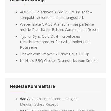
AOBOSI Fleischwolf AZ-MG102C im Test –
kompakt, vielseitig und leistungsstark
Weber Slate GP 56 Premium – die perfekte
mobile Plancha für Balkon, Camping und Reisen
Typhur Sync Gold Dual – kabelloses
Fleischthermometer für Grill, Smoker und
Rotisserie
Trisket vom Smoker – Brisket aus Tri Tip
NicNac’s BBQ Chicken Drumsticks vom Smoker
Neueste Kommentare
dad72
zu
Chili Con Carne – Original
Mexikanisches Rezept
dad72
zu
Bacon Bomb Lollipops – Der Party