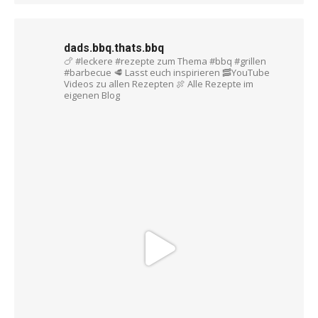
dads.bbq.thats.bbq
🍗 #leckere #rezepte zum Thema #bbq #grillen
#barbecue
🥩 Lasst euch inspirieren
🥓YouTube
Videos zu allen Rezepten
🍖 Alle Rezepte im
eigenen Blog