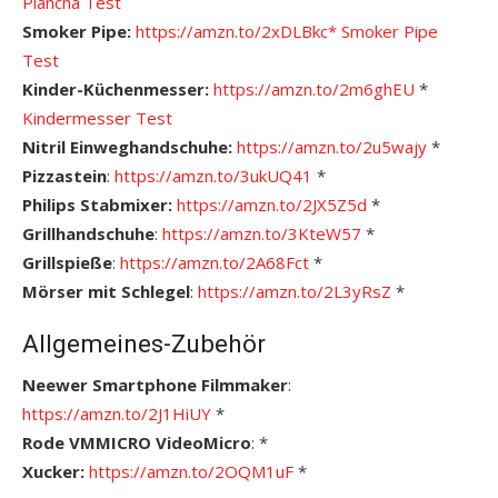
Plancha Test
Smoker Pipe:
https://amzn.to/2xDLBkc*
Smoker Pipe
Test
Kinder-Küchenmesser:
https://amzn.to/2m6ghEU
*
Kindermesser Test
Nitril Einweghandschuhe:
https://amzn.to/2u5wajy
*
Pizzastein
:
https://amzn.to/3ukUQ41
*
Philips Stabmixer:
https://amzn.to/2JX5Z5d
*
Grillhandschuhe
:
https://amzn.to/3KteW57
*
Grillspieße
:
https://amzn.to/2A68Fct
*
Mörser mit Schlegel
:
https://amzn.to/2L3yRsZ
*
Allgemeines-Zubehör
Neewer Smartphone Filmmaker
:
https://amzn.to/2J1HiUY
*
Rode VMMICRO VideoMicro
: *
Xucker:
https://amzn.to/2OQM1uF
*