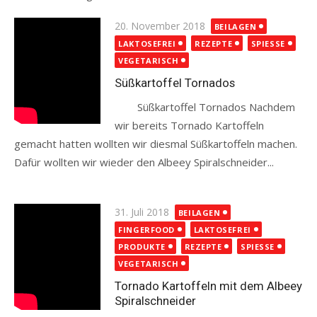
Posted
20. November 2018
BEILAGEN
on
LAKTOSEFREI
REZEPTE
SPIESSE
VEGETARISCH
Süßkartoffel Tornados
Süßkartoffel Tornados Nachdem
wir bereits Tornado Kartoffeln
gemacht hatten wollten wir diesmal Süßkartoffeln machen.
Dafür wollten wir wieder den Albeey Spiralschneider...
Read more
Posted
31. Juli 2018
BEILAGEN
on
FINGERFOOD
LAKTOSEFREI
PRODUKTE
REZEPTE
SPIESSE
VEGETARISCH
Tornado Kartoffeln mit dem Albeey
Spiralschneider