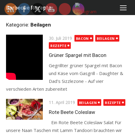
Skip
Barbecue Rezepte
to
content
Kategorie:
Beilagen
Posted
30. Juli 2019
BACON
BEILAGEN
on
REZEPTE
Grüner Spargel mit Bacon
Gegrillter grüner Spargel mit Bacon
und Käse vom Gasgrill - Daughter &
Dad's Sizzlezone - Auf vier
verschieden Arten zubereitet
Read more
Posted
11. April 2019
BEILAGEN
REZEPTE
on
Rote Beete Coleslaw
Ein Rote Beete Coleslaw Salat Für
unsere Naan Taschen mit Lamm Tandoori brauchten wir