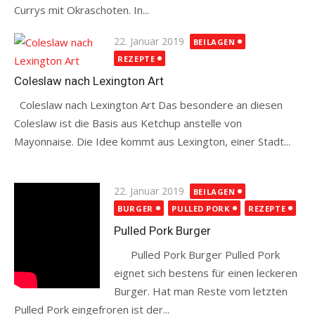
Currys mit Okraschoten. In...
Read more
Posted
22. Januar 2019
BEILAGEN
on
REZEPTE
Coleslaw nach Lexington Art
Coleslaw nach Lexington Art Das besondere an diesen
Coleslaw ist die Basis aus Ketchup anstelle von
Mayonnaise. Die Idee kommt aus Lexington, einer Stadt...
Read more
Posted
22. Januar 2019
BEILAGEN
on
BURGER
PULLED PORK
REZEPTE
Pulled Pork Burger
Pulled Pork Burger Pulled Pork
eignet sich bestens für einen leckeren
Burger. Hat man Reste vom letzten
Pulled Pork eingefroren ist der...
Read more