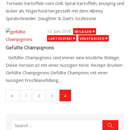
Tornado Kartoffeln vom Grill. Spiral Kartoffeln, knusprig und
lecker als Fingerfood hergestellt mit dem Albeey
Spiralschneider. Daughter & Dad's Sizzlezone
Read more
Posted
13. Juni 2018
BEILAGEN
on
LAKTOSEFREI
VEGETARISCH
Gefüllte Champignons
Gefüllte Champignons sind immer eine köstliche Beilage.
Diese Version ist mit einer nussigen Note. Rezept drucken
Gefüllte Champignons Gefüllte Champions mit einer
nussigen Frischkäsefüllung....
Read more
Seitennummerierung
←
1
2
3
4
der
Beiträge
Search
Search