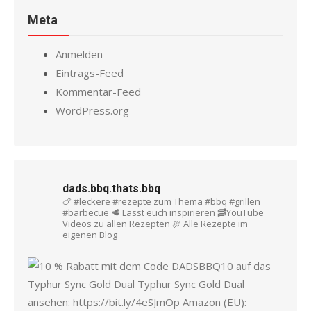
Meta
Anmelden
Eintrags-Feed
Kommentar-Feed
WordPress.org
dads.bbq.thats.bbq
🍗 #leckere #rezepte zum Thema #bbq #grillen
#barbecue
🥩 Lasst euch inspirieren
🥓YouTube
Videos zu allen Rezepten
🍖 Alle Rezepte im
eigenen Blog