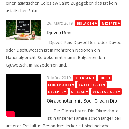
einen asiatischen Coleslaw Salat. Zugegeben das ist kein
asiatischer Salat,...
Read more
Posted
26. März 2019
BEILAGEN
REZEPTE
on
Djuveč Reis
Djuveč Reis Djuveč Reis oder Duvec
oder Dschuwetsch ist in mehreren Nationen ein
Nationalgericht. So bekommt man in Bulgarien den
Gjuwetsch, in Mazedonien und...
Read more
Posted
5. März 2019
BEILAGEN
DIPS
on
FINGERFOOD
LAKTOSEFREI
REZEPTE
SPIESSE
VEGETARISCH
Okraschoten mit Sour Cream Dip
Die Okraschoten Die Okraschote
ist in unserer Familie schon länger teil
unserer Esskultur. Besonders lecker ist sind indische