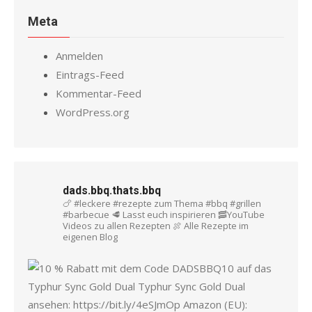
Meta
Anmelden
Eintrags-Feed
Kommentar-Feed
WordPress.org
dads.bbq.thats.bbq
🍗 #leckere #rezepte zum Thema #bbq #grillen
#barbecue
🥩 Lasst euch inspirieren
🥓YouTube
Videos zu allen Rezepten
🍖 Alle Rezepte im
eigenen Blog