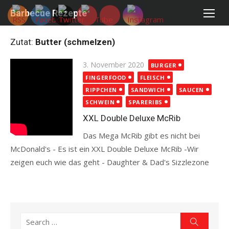
Skip
Barbecue Rezepte
to
content
Zutat:
Butter (schmelzen)
Posted
3. November 2020
BURGER
on
FINGERFOOD
FLEISCH
RIPPCHEN
SANDWICH
SAUCEN
SCHWEIN
SPARERIBS
XXL Double Deluxe McRib
Das Mega McRib gibt es nicht bei
McDonald's - Es ist ein XXL Double Deluxe McRib -Wir
zeigen euch wie das geht - Daughter & Dad's Sizzlezone
Read more
Search
Search