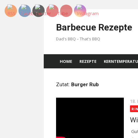
Skip
to
Barbecue Rezepte
content
Dad's BBQ – That's BBQ
HOME
REZEPTE
KERNTEMPERAT
Zutat:
Burger Rub
Pos
18.
on
RI
Wi
Gut