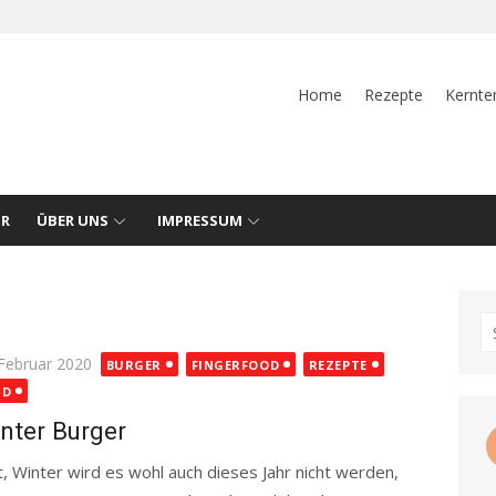
Home
Rezepte
Kernte
UR
ÜBER UNS
IMPRESSUM
S
fo
ted
 Februar 2020
BURGER
FINGERFOOD
REZEPTE
ND
nter Burger
, Winter wird es wohl auch dieses Jahr nicht werden,