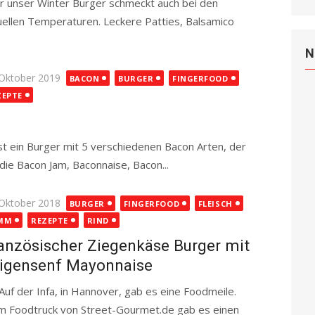
r unser Winter Burger schmeckt auch bei den
uellen Temperaturen. Leckere Patties, Balsamico
N
ted
 Oktober 2019
BACON
BURGER
FINGERFOOD
ZEPTE
 ein Burger mit 5 verschiedenen Bacon Arten, der
die Bacon Jam, Baconnaise, Bacon...
Read more
ted
 Oktober 2018
BURGER
FINGERFOOD
FLEISCH
MM
REZEPTE
RIND
anzösischer Ziegenkäse Burger mit
igensenf Mayonnaise
 der Infa, in Hannover, gab es eine Foodmeile.
m Foodtruck von Street-Gourmet.de gab es einen