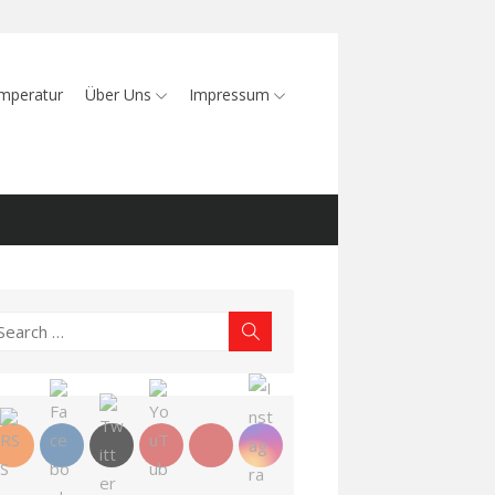
mperatur
Über Uns
Impressum
earch
Search
r: