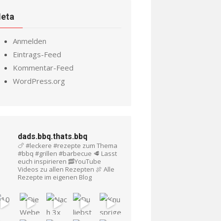
eta
Anmelden
Eintrags-Feed
Kommentar-Feed
WordPress.org
dads.bbq.thats.bbq
🍗 #leckere #rezepte zum Thema
#bbq #grillen #barbecue
🥩 Lasst
euch inspirieren
🥓YouTube
Videos zu allen Rezepten
🍖 Alle
Rezepte im eigenen Blog