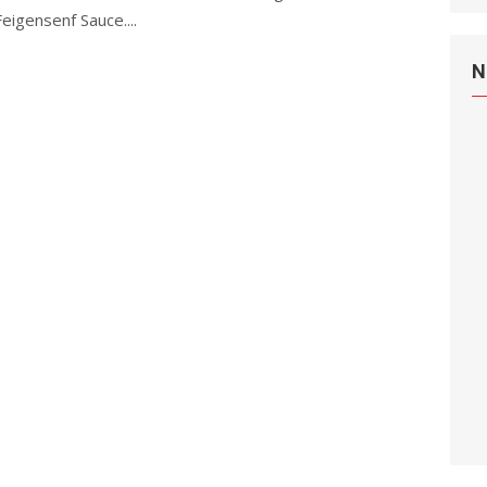
eigensenf Sauce....
Read more
N