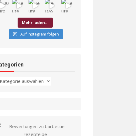
Mehr laden…
Auf Instagram folgen
ategorien
ategorien