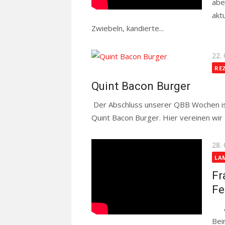
abe
akt
Zwiebeln, kandierte...
Read more
Pos
22.
on
RE
Quint Bacon Burger
Der Abschluss unserer QBB Wochen ist
Quint Bacon Burger. Hier vereinen wir 
Pos
28.
on
LA
Fr
Fe
Auf
Bei