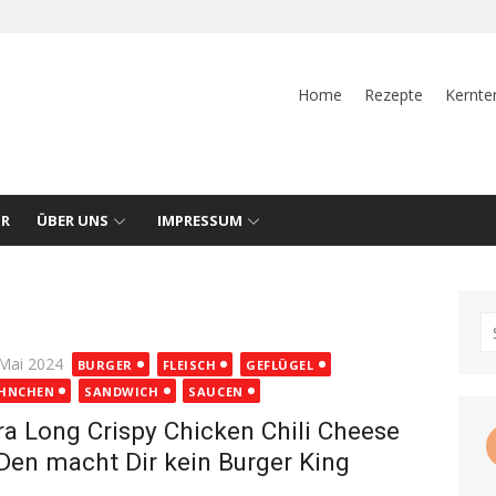
Home
Rezepte
Kernte
UR
ÜBER UNS
IMPRESSUM
S
fo
ted
 Mai 2024
BURGER
FLEISCH
GEFLÜGEL
HNCHEN
SANDWICH
SAUCEN
ra Long Crispy Chicken Chili Cheese
Den macht Dir kein Burger King