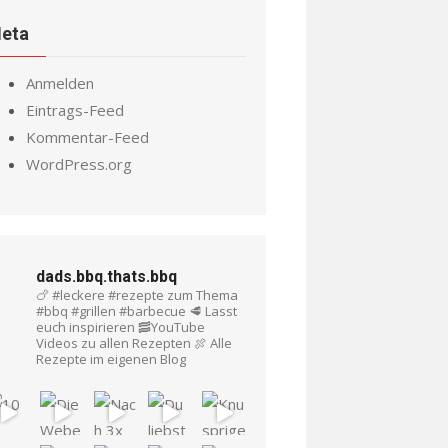
eta
Anmelden
Eintrags-Feed
Kommentar-Feed
WordPress.org
dads.bbq.thats.bbq
🍗 #leckere #rezepte zum Thema
#bbq #grillen #barbecue
🥩 Lasst
euch inspirieren
🥓YouTube
Videos zu allen Rezepten
🍖 Alle
Rezepte im eigenen Blog