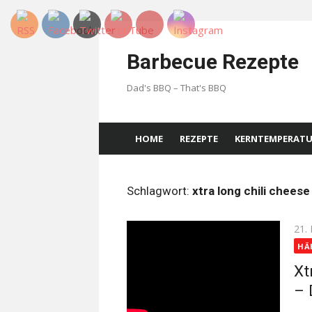
Skip
to
Barbecue Rezepte
content
Dad's BBQ – That's BBQ
HOME
REZEPTE
KERNTEMPERAT
Schlagwort:
xtra long chili cheese
Pos
21.
on
HÄ
Xt
– 