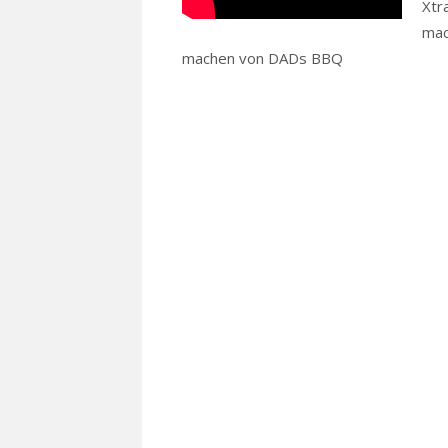
Xtr
mac
machen von DADs BBQ
Read more