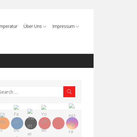
mperatur
Über Uns
Impressum
earch
Search
r: