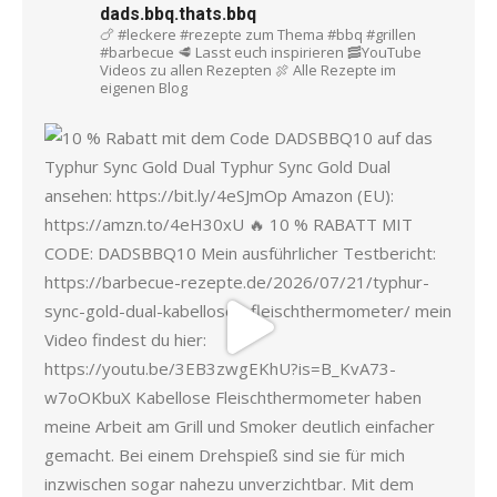
dads.bbq.thats.bbq
🍗 #leckere #rezepte zum Thema #bbq #grillen
#barbecue
🥩 Lasst euch inspirieren
🥓YouTube
Videos zu allen Rezepten
🍖 Alle Rezepte im
eigenen Blog