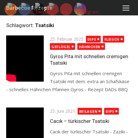
Skip
Barbecue Rezepte
to
content
Schlagwort:
Tsatsiki
Posted
25. Februar 2025
DIPS
FLEISCH
on
GEFLÜGEL
HÄHNCHEN
Gyros Pita mit schnellen cremigen
Tsatsiki
Gyros Pita mit schnellen cremigen
Tsatsiki mit dem. extra an Schafskäse
- schnelles Hähnchen Pfannen Gyros - Rezept DADs BBQ
Read more
Posted
25. Juni 2021
BEILAGEN
DIPS
on
Cacık – türkischer Tsatsiki
Cacık der türkischer Tsatsiki - Zaziki -