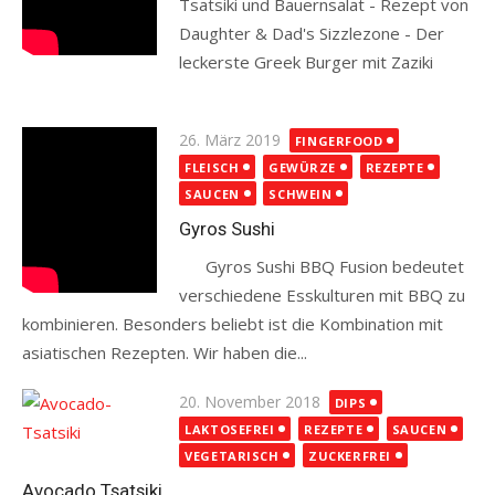
Tsatsiki und Bauernsalat - Rezept von
Daughter & Dad's Sizzlezone - Der
leckerste Greek Burger mit Zaziki
Read more
Posted
26. März 2019
FINGERFOOD
on
FLEISCH
GEWÜRZE
REZEPTE
SAUCEN
SCHWEIN
Gyros Sushi
Gyros Sushi BBQ Fusion bedeutet
verschiedene Esskulturen mit BBQ zu
kombinieren. Besonders beliebt ist die Kombination mit
asiatischen Rezepten. Wir haben die...
Read more
Posted
20. November 2018
DIPS
on
LAKTOSEFREI
REZEPTE
SAUCEN
VEGETARISCH
ZUCKERFREI
Avocado Tsatsiki