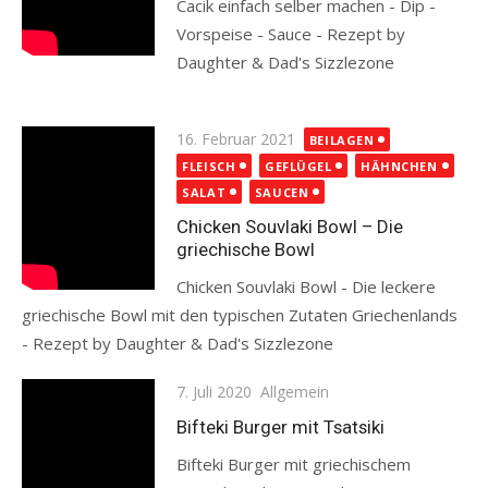
Cacik einfach selber machen - Dip -
Vorspeise - Sauce - Rezept by
Daughter & Dad's Sizzlezone
Read more
Posted
16. Februar 2021
BEILAGEN
on
FLEISCH
GEFLÜGEL
HÄHNCHEN
SALAT
SAUCEN
Chicken Souvlaki Bowl – Die
griechische Bowl
Chicken Souvlaki Bowl - Die leckere
griechische Bowl mit den typischen Zutaten Griechenlands
- Rezept by Daughter & Dad's Sizzlezone
Read more
Posted
7. Juli 2020
Allgemein
on
Bifteki Burger mit Tsatsiki
Bifteki Burger mit griechischem