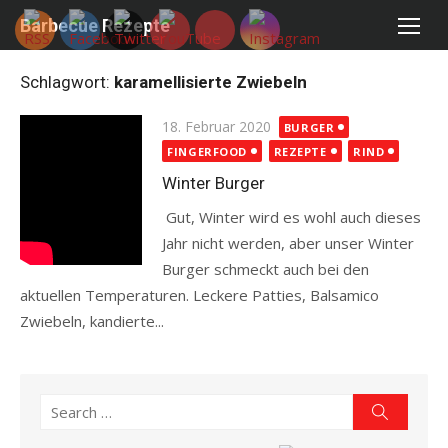
Skip
Barbecue Rezepte
to
content
Schlagwort:
karamellisierte Zwiebeln
Posted
18. Februar 2020
BURGER
on
FINGERFOOD
REZEPTE
RIND
Winter Burger
Gut, Winter wird es wohl auch dieses
Jahr nicht werden, aber unser Winter
Burger schmeckt auch bei den
aktuellen Temperaturen. Leckere Patties, Balsamico
Zwiebeln, kandierte...
Read more
Search
Search
for: