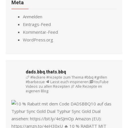
Meta
Anmelden
Eintrags-Feed
Kommentar-Feed
WordPress.org
dads.bbq.thats.bbq
🍗 #leckere #rezepte zum Thema #bbq #grillen
#barbecue
🥩 Lasst euch inspirieren
🥓YouTube
Videos zu allen Rezepten
🍖 Alle Rezepte im
eigenen Blog