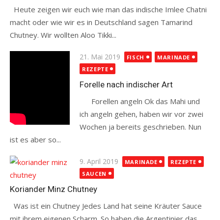
Heute zeigen wir euch wie man das indische Imlee Chatni
macht oder wie wir es in Deutschland sagen Tamarind
Chutney. Wir wollten Aloo Tikki...
Read more
Posted
21. Mai 2019
FISCH
MARINADE
on
REZEPTE
Forelle nach indischer Art
Forellen angeln Ok das Mahi und
ich angeln gehen, haben wir vor zwei
Wochen ja bereits geschrieben. Nun
ist es aber so...
Read more
Posted
9. April 2019
MARINADE
REZEPTE
on
SAUCEN
Koriander Minz Chutney
Was ist ein Chutney Jedes Land hat seine Kräuter Sauce
mit ihrem eigenen Scharm. So haben die Argentinier das