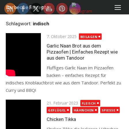
Skip
Barbecue Rezepte
to
content
Schlagwort:
indisch
Posted
7. Oktober 2025
BEILAGEN
on
Garlic Naan Brot aus dem
Pizzaofen | Einfaches Rezept wie
aus dem Tandoor
Fluffiges Garlic Naan im Pizzaofen
backen – einfaches Rezept für
indisches Knoblauchbrot wie aus dem Tandoor. Perfekt zu
Curry und BBQ!
Read more
Posted
21. Februar 2023
FLEISCH
on
GEFLÜGEL
HÄHNCHEN
SPIESSE
Chicken Tikka