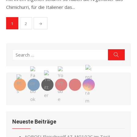
Chimichurri, für die Italiener das...
Read more
Seitennummerierung
1
2
→
der
Beiträge
Search
Search
for:
Neueste Beiträge
AOBOSI Fleischwolf AZ-MG102C im Test –