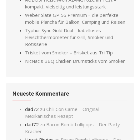
kompakt, vielseitig und leistungsstark
Weber Slate GP 56 Premium – die perfekte
mobile Plancha für Balkon, Camping und Reisen
Typhur Sync Gold Dual – kabelloses
Fleischthermometer für Grill, Smoker und
Rotisserie
Trisket vom Smoker – Brisket aus Tri Tip
NicNac’s BBQ Chicken Drumsticks vom Smoker
Neueste Kommentare
dad72
zu
Chili Con Carne – Original
Mexikanisches Rezept
dad72
zu
Bacon Bomb Lollipops – Der Party
Kracher
Horst Binder
zu
Bacon Bomb Lollipops – Der