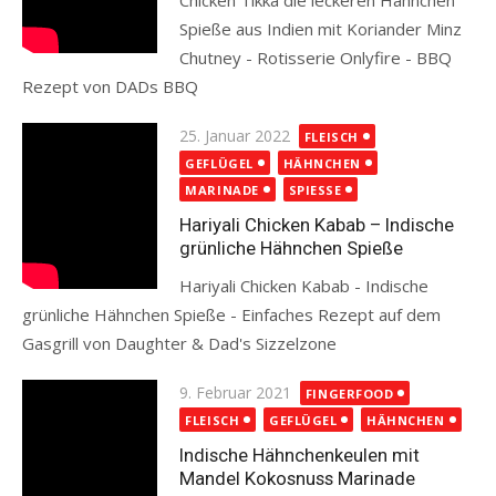
Chicken Tikka die leckeren Hähnchen
Spieße aus Indien mit Koriander Minz
Chutney - Rotisserie Onlyfire - BBQ
Rezept von DADs BBQ
Read more
Posted
25. Januar 2022
FLEISCH
on
GEFLÜGEL
HÄHNCHEN
MARINADE
SPIESSE
Hariyali Chicken Kabab – Indische
grünliche Hähnchen Spieße
Hariyali Chicken Kabab - Indische
grünliche Hähnchen Spieße - Einfaches Rezept auf dem
Gasgrill von Daughter & Dad's Sizzelzone
Read more
Posted
9. Februar 2021
FINGERFOOD
on
FLEISCH
GEFLÜGEL
HÄHNCHEN
Indische Hähnchenkeulen mit
Mandel Kokosnuss Marinade