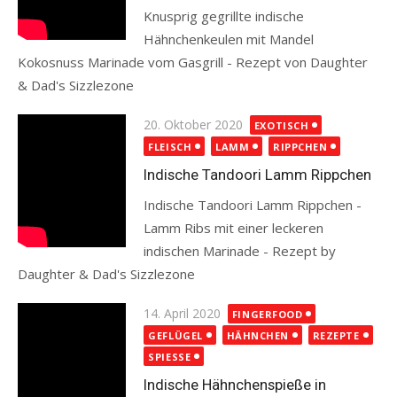
Knusprig gegrillte indische
Hähnchenkeulen mit Mandel
Kokosnuss Marinade vom Gasgrill - Rezept von Daughter
& Dad's Sizzlezone
Read more
Posted
20. Oktober 2020
EXOTISCH
on
FLEISCH
LAMM
RIPPCHEN
Indische Tandoori Lamm Rippchen
Indische Tandoori Lamm Rippchen -
Lamm Ribs mit einer leckeren
indischen Marinade - Rezept by
Daughter & Dad's Sizzlezone
Read more
Posted
14. April 2020
FINGERFOOD
on
GEFLÜGEL
HÄHNCHEN
REZEPTE
SPIESSE
Indische Hähnchenspieße in