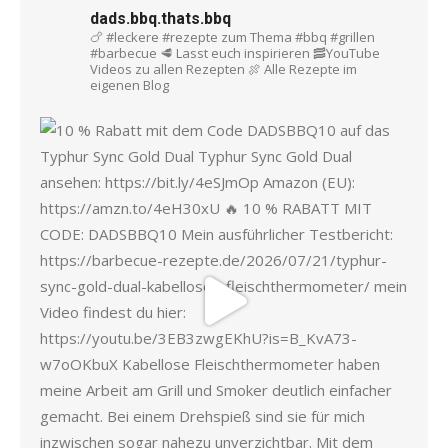
dads.bbq.thats.bbq
🍗 #leckere #rezepte zum Thema #bbq #grillen
#barbecue
🥩 Lasst euch inspirieren
🥓YouTube
Videos zu allen Rezepten
🍖 Alle Rezepte im
eigenen Blog