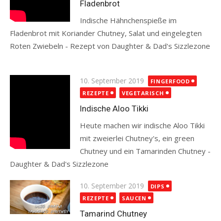
Fladenbrot
Indische Hähnchenspieße im
Fladenbrot mit Koriander Chutney, Salat und eingelegten
Roten Zwiebeln - Rezept von Daughter & Dad's Sizzlezone
Read more
Posted
10. September 2019
FINGERFOOD
on
REZEPTE
VEGETARISCH
Indische Aloo Tikki
Heute machen wir indische Aloo Tikki
mit zweierlei Chutney's, ein green
Chutney und ein Tamarinden Chutney -
Daughter & Dad's Sizzlezone
Read more
Posted
10. September 2019
DIPS
on
REZEPTE
SAUCEN
Tamarind Chutney