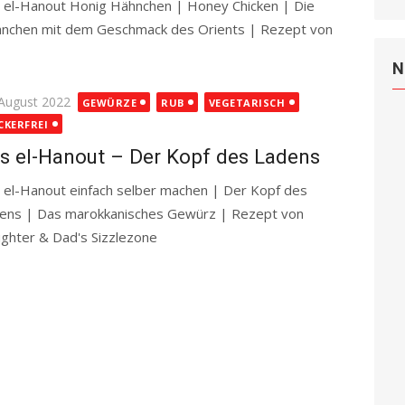
 el-Hanout Honig Hähnchen | Honey Chicken | Die
nchen mit dem Geschmack des Orients | Rezept von
re
N
ted
 August 2022
GEWÜRZE
RUB
VEGETARISCH
CKERFREI
s el-Hanout – Der Kopf des Ladens
 el-Hanout einfach selber machen | Der Kopf des
ens | Das marokkanisches Gewürz | Rezept von
ghter & Dad's Sizzlezone
Read more