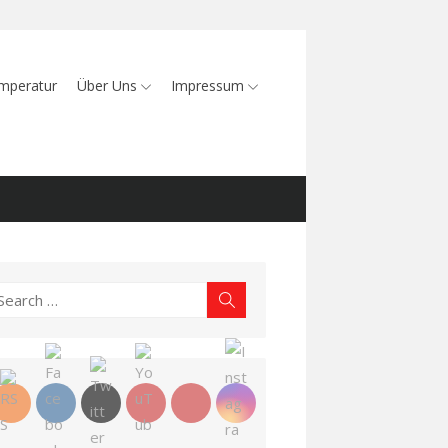
mperatur
Über Uns
Impressum
earch
Search
r: