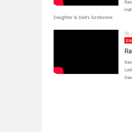
Ras
Häh
Daughter & Dad's Sizzlezone
Read mo
Pos
30.
on
ZU
Ra
Ras
Lad
Dau