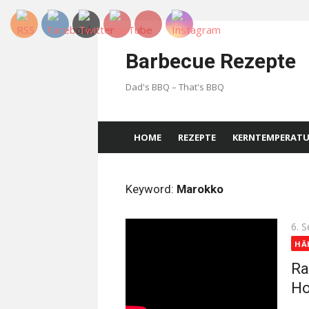
Skip
to
Barbecue Rezepte
content
Dad's BBQ – That's BBQ
HOME
REZEPTE
KERNTEMPERAT
Keyword:
Marokko
Pos
6. 
on
HÄ
Ra
Ho