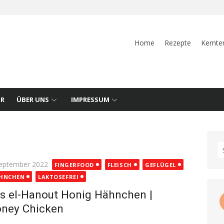
Home
Rezepte
Kernte
UR
ÜBER UNS
IMPRESSUM
S
fo
ted
September 2022
FINGERFOOD
FLEISCH
GEFLÜGEL
HNCHEN
LAKTOSEFREI
s el-Hanout Honig Hähnchen |
ney Chicken