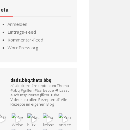
eta
Anmelden
Eintrags-Feed
Kommentar-Feed
WordPress.org
dads.bbq.thats.bbq
🍗 #leckere #rezepte zum Thema
#bbq #grillen #barbecue
🥩 Lasst
euch inspirieren
🥓YouTube
Videos zu allen Rezepten
🍖 Alle
Rezepte im eigenen Blog