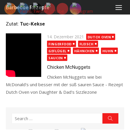
Skip
Barbecue Rezepte
to
content
Zutat:
Tuc-Kekse
Posted
14. Dezember 2021
DUTCH OVEN
on
FINGERFOOD
FLEISCH
GEFLÜGEL
HÄHNCHEN
HUHN
SAUCEN
Chicken McNuggets
Chicken McNuggets wie bei
McDonald's und besser mit der süß sauren Sauce - Rezept
Dutch Oven von Daughter & Dad's Sizzlezone
Read more
Search
Search
for: