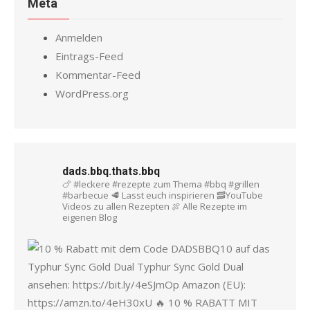
Meta
Anmelden
Eintrags-Feed
Kommentar-Feed
WordPress.org
dads.bbq.thats.bbq
🍗 #leckere #rezepte zum Thema #bbq #grillen
#barbecue
🥩 Lasst euch inspirieren
🥓YouTube
Videos zu allen Rezepten
🍖 Alle Rezepte im
eigenen Blog