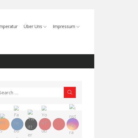
mperatur
Über Uns
Impressum
earch
Search
r: