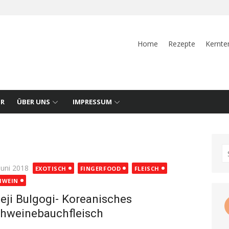
Home
Rezepte
Kernte
UR
ÜBER UNS
IMPRESSUM
S
fo
ted
Juni 2018
EXOTISCH
FINGERFOOD
FLEISCH
HWEIN
eji Bulgogi- Koreanisches
hweinebauchfleisch