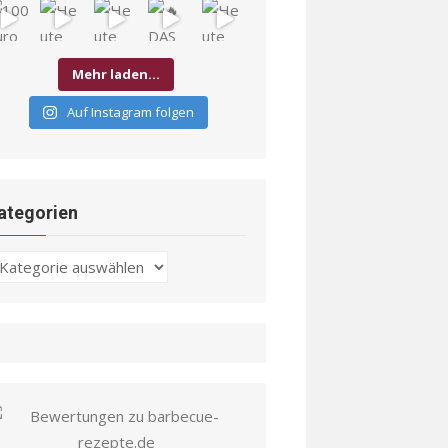
Mehr laden…
Auf Instagram folgen
ategorien
ategorien