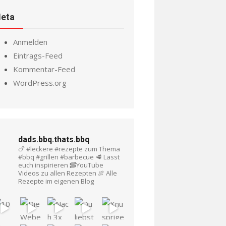
eta
Anmelden
Eintrags-Feed
Kommentar-Feed
WordPress.org
dads.bbq.thats.bbq
🍗 #leckere #rezepte zum Thema
#bbq #grillen #barbecue
🥩 Lasst
euch inspirieren
🥓YouTube
Videos zu allen Rezepten
🍖 Alle
Rezepte im eigenen Blog