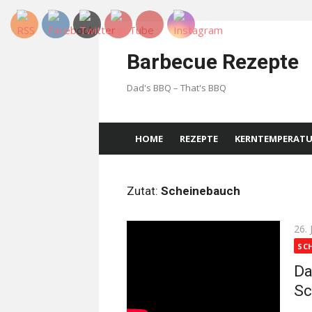
Skip
to
Barbecue Rezepte
content
Dad's BBQ – That's BBQ
HOME
REZEPTE
KERNTEMPERAT
Zutat:
Scheinebauch
Pos
26. 
on
SC
Da
Sc