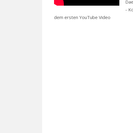
Dae
- K
dem ersten YouTube Video
Read mor