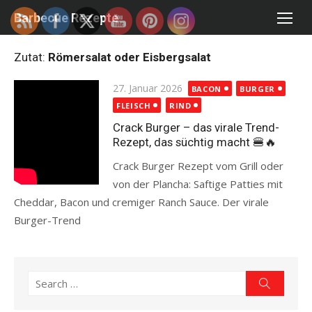
Skip
Barbecue Rezepte
to
content
Zutat:
Römersalat oder Eisbergsalat
Posted
27. Januar 2026
BACON
BURGER
on
FLEISCH
RIND
Crack Burger – das virale Trend-
Rezept, das süchtig macht 🍔🔥
Crack Burger Rezept vom Grill oder
von der Plancha: Saftige Patties mit
Cheddar, Bacon und cremiger Ranch Sauce. Der virale
Burger-Trend
Read more
Search
Search
for: