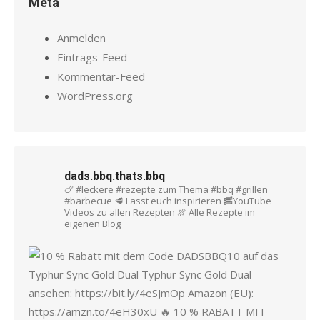
Meta
Anmelden
Eintrags-Feed
Kommentar-Feed
WordPress.org
dads.bbq.thats.bbq
🍗 #leckere #rezepte zum Thema #bbq #grillen
#barbecue
🥩 Lasst euch inspirieren
🥓YouTube
Videos zu allen Rezepten
🍖 Alle Rezepte im
eigenen Blog