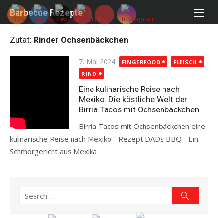
Skip
Barbecue Rezepte
to
content
Zutat:
Rinder Ochsenbäckchen
Posted
7. Mai 2024
FINGERFOOD
FLEISCH
on
RIND
Eine kulinarische Reise nach
Mexiko: Die köstliche Welt der
Birria Tacos mit Ochsenbäckchen
Birria Tacos mit Ochsenbäckchen eine
kulinarische Reise nach Mexiko - Rezept DADs BBQ - Ein
Schmorgericht aus Mexika
Read more
Search
Search
for: