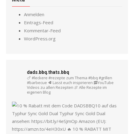
Anmelden
Eintrags-Feed
Kommentar-Feed
WordPress.org
dads.bbq.thats.bbq
🍗 #leckere #rezepte zum Thema #bbq #grillen
#barbecue
🥩 Lasst euch inspirieren
🥓YouTube
Videos zu allen Rezepten
🍖 Alle Rezepte im
eigenen Blog