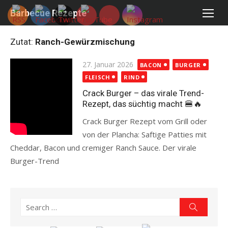
Skip
Barbecue Rezepte
to
content
Zutat:
Ranch-Gewürzmischung
Posted
27. Januar 2026
BACON
BURGER
on
FLEISCH
RIND
Crack Burger – das virale Trend-
Rezept, das süchtig macht 🍔🔥
Crack Burger Rezept vom Grill oder
von der Plancha: Saftige Patties mit
Cheddar, Bacon und cremiger Ranch Sauce. Der virale
Burger-Trend
Read more
Search
Search
for: