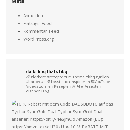
Meta
Anmelden
Eintrags-Feed
Kommentar-Feed
WordPress.org
dads.bbq.thats.bbq
🍗 #leckere #rezepte zum Thema #bbq #grillen
#barbecue
🥩 Lasst euch inspirieren
🥓YouTube
Videos zu allen Rezepten
🍖 Alle Rezepte im
eigenen Blog