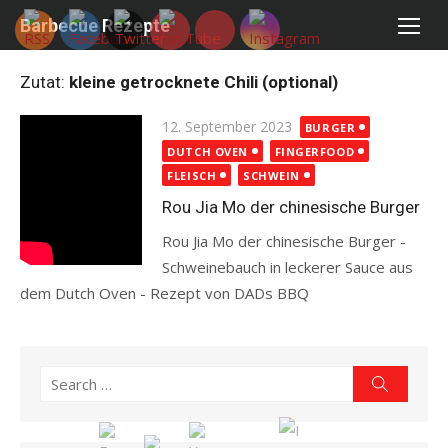
Skip
Barbecue Rezepte
to
content
Zutat:
kleine getrocknete Chili (optional)
Posted
12. September 2023
BURGER
on
DUTCH OVEN
FINGERFOOD
FLEISCH
SCHWEIN
Rou Jia Mo der chinesische Burger
Rou Jia Mo der chinesische Burger -
Schweinebauch in leckerer Sauce aus
dem Dutch Oven - Rezept von DADs BBQ
Read more
Search
Search
for: