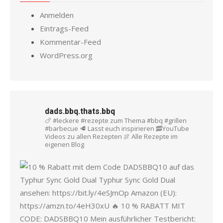
Anmelden
Eintrags-Feed
Kommentar-Feed
WordPress.org
dads.bbq.thats.bbq
🍗 #leckere #rezepte zum Thema #bbq #grillen
#barbecue
🥩 Lasst euch inspirieren
🥓YouTube
Videos zu allen Rezepten
🍖 Alle Rezepte im
eigenen Blog