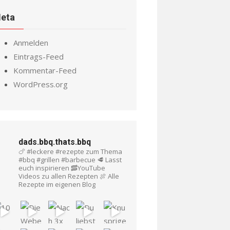
eta
Anmelden
Eintrags-Feed
Kommentar-Feed
WordPress.org
dads.bbq.thats.bbq
🍗 #leckere #rezepte zum Thema
#bbq #grillen #barbecue
🥩 Lasst
euch inspirieren
🥓YouTube
Videos zu allen Rezepten
🍖 Alle
Rezepte im eigenen Blog