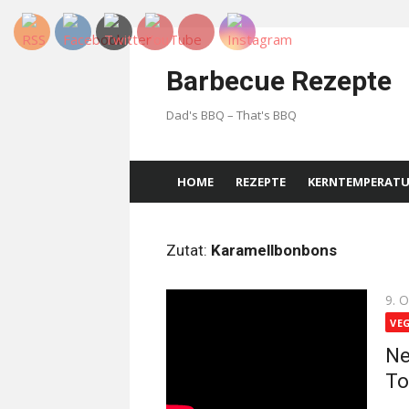
Skip
to
Barbecue Rezepte
content
Dad's BBQ – That's BBQ
HOME
REZEPTE
KERNTEMPERAT
Zutat:
Karamellbonbons
Pos
9. 
on
VE
Ne
To