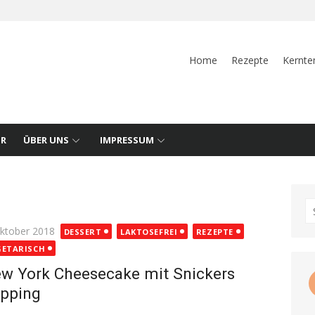
Home
Rezepte
Kernte
UR
ÜBER UNS
IMPRESSUM
S
fo
ted
Oktober 2018
DESSERT
LAKTOSEFREI
REZEPTE
GETARISCH
w York Cheesecake mit Snickers
pping