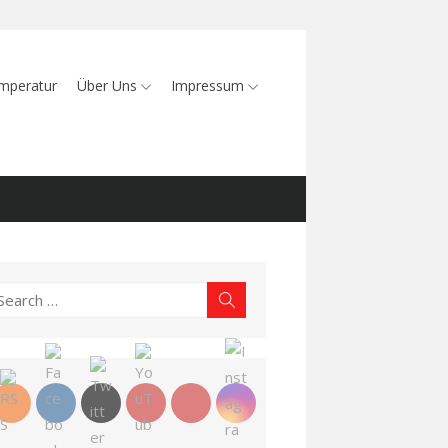
mperatur
Über Uns
Impressum
earch
Search
r: