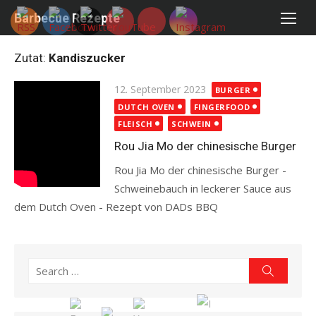
Skip
Barbecue Rezepte
to
content
Zutat:
Kandiszucker
Posted
12. September 2023
BURGER
on
DUTCH OVEN
FINGERFOOD
FLEISCH
SCHWEIN
Rou Jia Mo der chinesische Burger
Rou Jia Mo der chinesische Burger -
Schweinebauch in leckerer Sauce aus
dem Dutch Oven - Rezept von DADs BBQ
Read more
Search
Search
for: