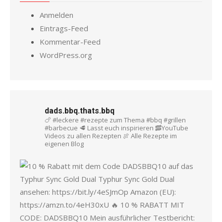
Anmelden
Eintrags-Feed
Kommentar-Feed
WordPress.org
dads.bbq.thats.bbq
🍗 #leckere #rezepte zum Thema #bbq #grillen
#barbecue
🥩 Lasst euch inspirieren
🥓YouTube
Videos zu allen Rezepten
🍖 Alle Rezepte im
eigenen Blog