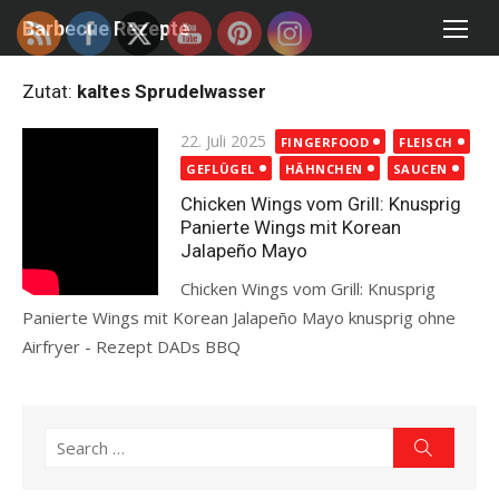
Skip
Barbecue Rezepte
to
content
Zutat:
kaltes Sprudelwasser
Posted
22. Juli 2025
FINGERFOOD
FLEISCH
on
GEFLÜGEL
HÄHNCHEN
SAUCEN
Chicken Wings vom Grill: Knusprig
Panierte Wings mit Korean
Jalapeño Mayo
Chicken Wings vom Grill: Knusprig
Panierte Wings mit Korean Jalapeño Mayo knusprig ohne
Airfryer - Rezept DADs BBQ
Read more
Search
Search
for: