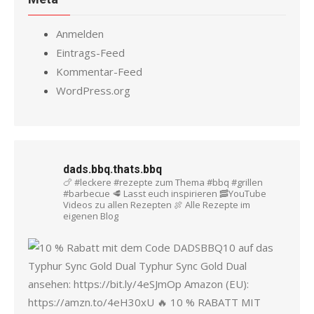
Anmelden
Eintrags-Feed
Kommentar-Feed
WordPress.org
dads.bbq.thats.bbq
🍗 #leckere #rezepte zum Thema #bbq #grillen
#barbecue
🥩 Lasst euch inspirieren
🥓YouTube
Videos zu allen Rezepten
🍖 Alle Rezepte im
eigenen Blog