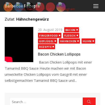
Skip
Barbecue Rezepte
to
content
Zutat:
Hähnchengewürz
Posted
20. August 2019
BACON
on
FINGERFOOD
FLEISCH
GEFLÜGEL
HÄHNCHEN
HUHN
REZEPTE
Bacon Chicken Lollipops
Bacon Chicken Lollipops mit einer
Tamarind BBQ Sauce Heute machen wir mit Bacon
umwickelte Chicken Lollipops vom Gasgrill mit einer
selbstgemachten Tamarind BBQ Sauce und...
Read more
Search
Search