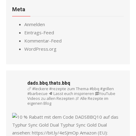
Meta
Anmelden
Eintrags-Feed
Kommentar-Feed
WordPress.org
dads.bbq.thats.bbq
🍗 #leckere #rezepte zum Thema #bbq #grillen
#barbecue
🥩 Lasst euch inspirieren
🥓YouTube
Videos zu allen Rezepten
🍖 Alle Rezepte im
eigenen Blog