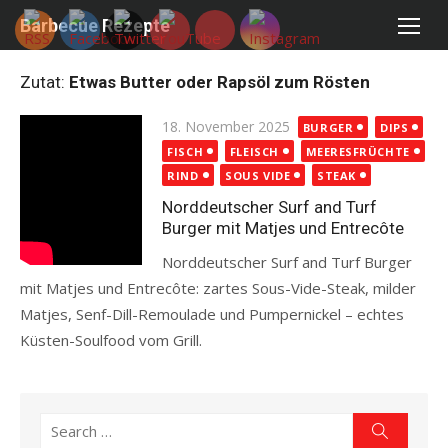
Skip
Barbecue Rezepte
to
content
Zutat:
Etwas Butter oder Rapsöl zum Rösten
Posted
18. November 2025
BURGER
DIPS
on
FISCH
FLEISCH
MEERESFRÜCHTE
RIND
SOUS VIDE
STEAK
Norddeutscher Surf and Turf
Burger mit Matjes und Entrecôte
Norddeutscher Surf and Turf Burger
mit Matjes und Entrecôte: zartes Sous-Vide-Steak, milder
Matjes, Senf-Dill-Remoulade und Pumpernickel – echtes
Küsten-Soulfood vom Grill.
Read more
Search
Search