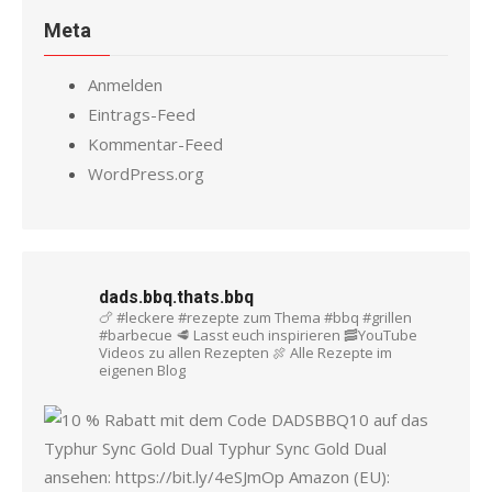
Meta
Anmelden
Eintrags-Feed
Kommentar-Feed
WordPress.org
dads.bbq.thats.bbq
🍗 #leckere #rezepte zum Thema #bbq #grillen
#barbecue
🥩 Lasst euch inspirieren
🥓YouTube
Videos zu allen Rezepten
🍖 Alle Rezepte im
eigenen Blog