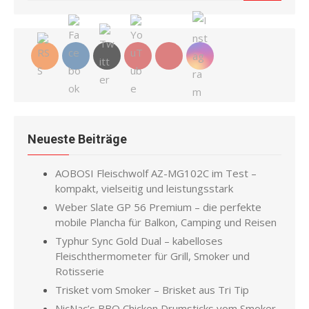
for:
Neueste Beiträge
AOBOSI Fleischwolf AZ-MG102C im Test –
kompakt, vielseitig und leistungsstark
Weber Slate GP 56 Premium – die perfekte
mobile Plancha für Balkon, Camping und Reisen
Typhur Sync Gold Dual – kabelloses
Fleischthermometer für Grill, Smoker und
Rotisserie
Trisket vom Smoker – Brisket aus Tri Tip
NicNac’s BBQ Chicken Drumsticks vom Smoker