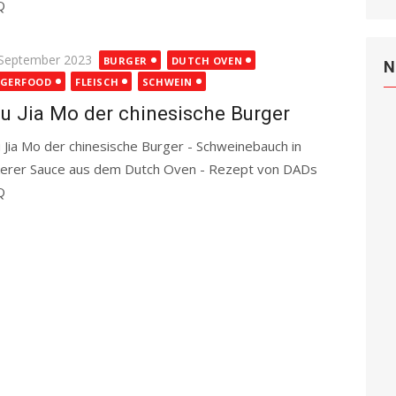
Q
Read more
ted
 September 2023
BURGER
DUTCH OVEN
N
NGERFOOD
FLEISCH
SCHWEIN
u Jia Mo der chinesische Burger
 Jia Mo der chinesische Burger - Schweinebauch in
kerer Sauce aus dem Dutch Oven - Rezept von DADs
Q
Read more