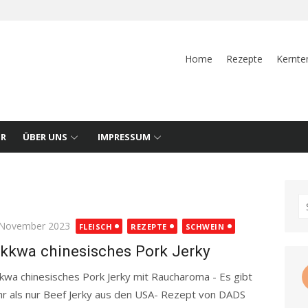
Home
Rezepte
Kernte
UR
ÜBER UNS
IMPRESSUM
S
fo
ted
 November 2023
FLEISCH
REZEPTE
SCHWEIN
kkwa chinesisches Pork Jerky
kwa chinesisches Pork Jerky mit Raucharoma - Es gibt
r als nur Beef Jerky aus den USA- Rezept von DADS