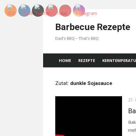
Skip
to
Barbecue Rezepte
content
Dad's BBQ – That's BBQ
HOME
REZEPTE
KERNTEMPERAT
Zutat:
dunkle Sojasauce
Pos
21.
on
Ba
Bak
meh