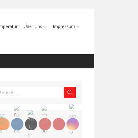
mperatur
Über Uns
Impressum
earch
Search
r: