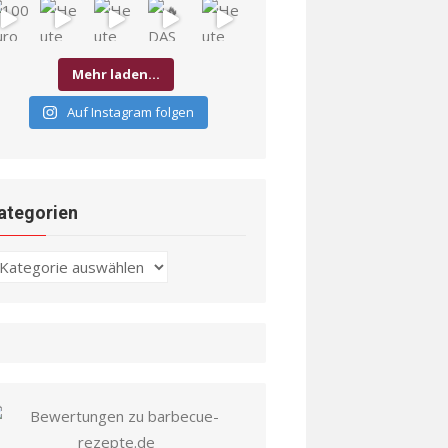
Mehr laden…
Auf Instagram folgen
ategorien
ategorien