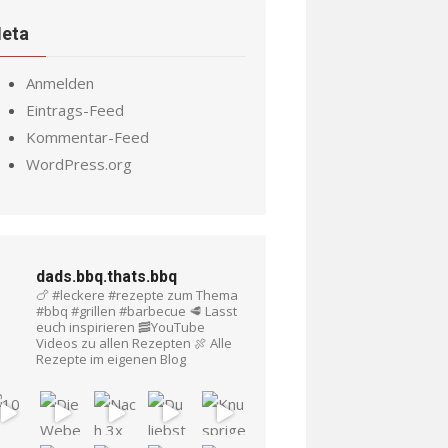
eta
Anmelden
Eintrags-Feed
Kommentar-Feed
WordPress.org
dads.bbq.thats.bbq
🍗 #leckere #rezepte zum Thema
#bbq #grillen #barbecue
🥩 Lasst
euch inspirieren
🥓YouTube
Videos zu allen Rezepten
🍖 Alle
Rezepte im eigenen Blog