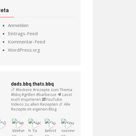
eta
Anmelden
Eintrags-Feed
Kommentar-Feed
WordPress.org
dads.bbq.thats.bbq
🍗 #leckere #rezepte zum Thema
#bbq #grillen #barbecue
🥩 Lasst
euch inspirieren
🥓YouTube
Videos zu allen Rezepten
🍖 Alle
Rezepte im eigenen Blog