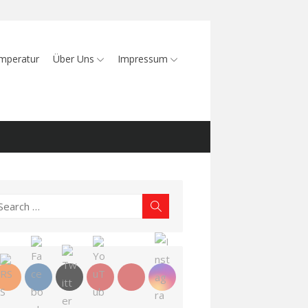
mperatur
Über Uns
Impressum
earch
Search
r: