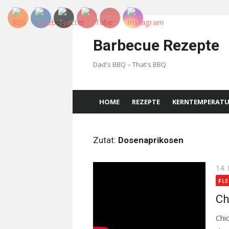
Skip
to
Barbecue Rezepte
content
Dad's BBQ – That's BBQ
HOME
REZEPTE
KERNTEMPERAT
Zutat:
Dosenaprikosen
Pos
14.
on
FLE
Ch
Chi