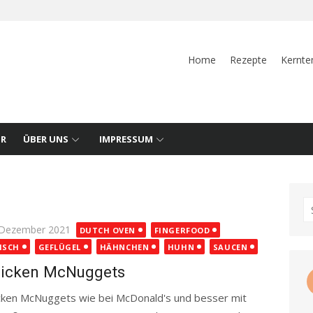
Home
Rezepte
Kernte
UR
ÜBER UNS
IMPRESSUM
S
fo
ted
 Dezember 2021
DUTCH OVEN
FINGERFOOD
ISCH
GEFLÜGEL
HÄHNCHEN
HUHN
SAUCEN
icken McNuggets
cken McNuggets wie bei McDonald's und besser mit