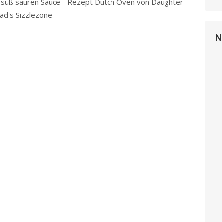
 süß sauren Sauce - Rezept Dutch Oven von Daughter
ad's Sizzlezone
Read more
N