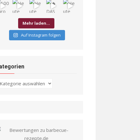
Mehr laden…
Auf Instagram folgen
ategorien
ategorien