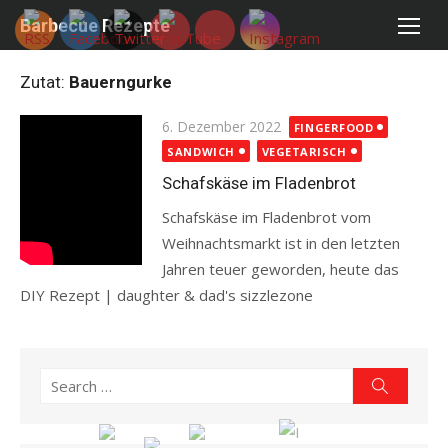
Skip
Barbecue Rezepte
to
content
Zutat:
Bauerngurke
Posted
6. Dezember 2022
FINGERFOOD
on
SANDWICH
VEGETARISCH
Schafskäse im Fladenbrot
Schafskäse im Fladenbrot vom
Weihnachtsmarkt ist in den letzten
Jahren teuer geworden, heute das
DIY Rezept | daughter & dad's sizzlezone
Read more
Search
Search
for: