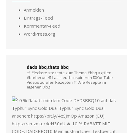
Anmelden
Eintrags-Feed
Kommentar-Feed
WordPress.org
dads.bbq.thats.bbq
🍗 #leckere #rezepte zum Thema #bbq #grillen
#barbecue
🥩 Lasst euch inspirieren
🥓YouTube
Videos zu allen Rezepten
🍖 Alle Rezepte im
eigenen Blog