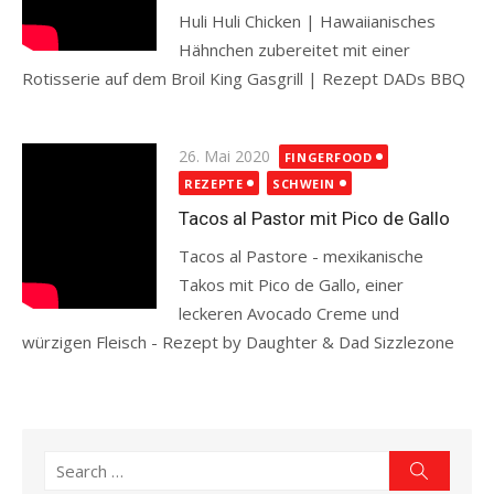
Huli Huli Chicken | Hawaiianisches
Hähnchen zubereitet mit einer
Rotisserie auf dem Broil King Gasgrill | Rezept DADs BBQ
Read more
Posted
26. Mai 2020
FINGERFOOD
on
REZEPTE
SCHWEIN
Tacos al Pastor mit Pico de Gallo
Tacos al Pastore - mexikanische
Takos mit Pico de Gallo, einer
leckeren Avocado Creme und
würzigen Fleisch - Rezept by Daughter & Dad Sizzlezone
Read more
Search
Search
for: