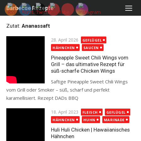
Skip
Barbecue Rezepte
to
content
Zutat:
Ananassaft
Posted
28. April 2026
GEFLÜGEL
on
HÄHNCHEN
SAUCEN
Pineapple Sweet Chili Wings vom
Grill – das ultimative Rezept für
süß-scharfe Chicken Wings
Saftige Pineapple Sweet Chili Wings
vom Grill oder Smoker – süß, scharf und perfekt
karamellisiert. Rezept DADs BBQ
Read more
Posted
18. April 2023
FLEISCH
GEFLÜGEL
on
HÄHNCHEN
HUHN
MARINADE
Huli Huli Chicken | Hawaiianisches
Hähnchen