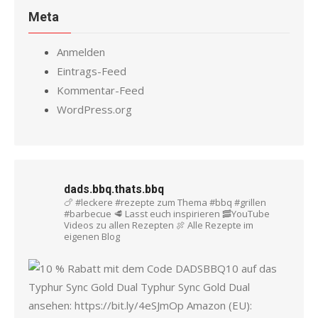
Meta
Anmelden
Eintrags-Feed
Kommentar-Feed
WordPress.org
dads.bbq.thats.bbq
🍗 #leckere #rezepte zum Thema #bbq #grillen
#barbecue
🥩 Lasst euch inspirieren
🥓YouTube
Videos zu allen Rezepten
🍖 Alle Rezepte im
eigenen Blog