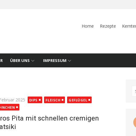
Home
Rezepte
Kernte
UR
ÜBER UNS
IMPRESSUM
S
fo
ted
 Februar 2025
DIPS
FLEISCH
GEFLÜGEL
HNCHEN
ros Pita mit schnellen cremigen
atsiki