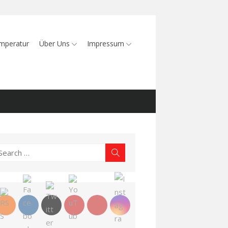
mperatur
Über Uns
Impressum
earch
Search
r: