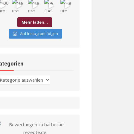
Mehr laden…
Auf Instagram folgen
ategorien
ategorien