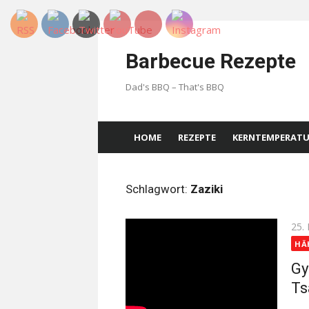
Skip
to
Barbecue Rezepte
content
Dad's BBQ – That's BBQ
HOME
REZEPTE
KERNTEMPERAT
Schlagwort:
Zaziki
Pos
25.
on
HÄ
Gy
Ts