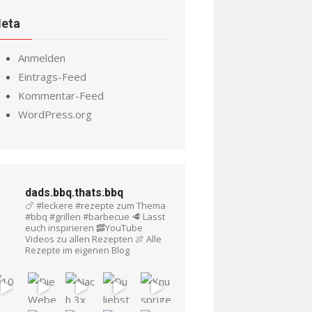
eta
Anmelden
Eintrags-Feed
Kommentar-Feed
WordPress.org
dads.bbq.thats.bbq
🍗 #leckere #rezepte zum Thema
#bbq #grillen #barbecue
🥩 Lasst
euch inspirieren
🥓YouTube
Videos zu allen Rezepten
🍖 Alle
Rezepte im eigenen Blog