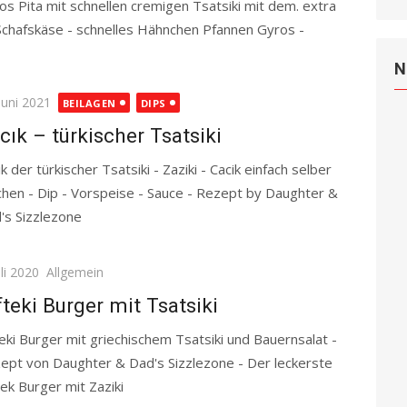
os Pita mit schnellen cremigen Tsatsiki mit dem. extra
Schafskäse - schnelles Hähnchen Pfannen Gyros -
N
ted
Juni 2021
BEILAGEN
DIPS
cık – türkischer Tsatsiki
k der türkischer Tsatsiki - Zaziki - Cacik einfach selber
hen - Dip - Vorspeise - Sauce - Rezept by Daughter &
's Sizzlezone
Read more
ted
uli 2020
Allgemein
fteki Burger mit Tsatsiki
teki Burger mit griechischem Tsatsiki und Bauernsalat -
ept von Daughter & Dad's Sizzlezone - Der leckerste
ek Burger mit Zaziki
Read more