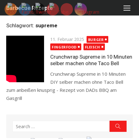
Skip
Barbecue Rezepte
to
content
Schlagwort:
supreme
Posted
11. Februar 2025
BURGER
on
FINGERFOOD
FLEISCH
Crunchwrap Supreme in 10 Minuten
selber machen ohne Taco Bell
Crunchwrap Supreme in 10 Minuten
DIY selber machen ohne Taco Bell
zum anbeißen knusprig - Rezept von DADs BBQ am
Gasgrill
Read more
Search
Search
for: