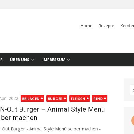
Home
Rezepte
Kernte
UR
ÜBER UNS
IMPRESSUM
S
fo
ted
April 2022
BEILAGEN
BURGER
FLEISCH
RIND
-N-Out Burger – Animal Style Menü
lber machen
N Out Burger - Animal Style Menü selber machen -