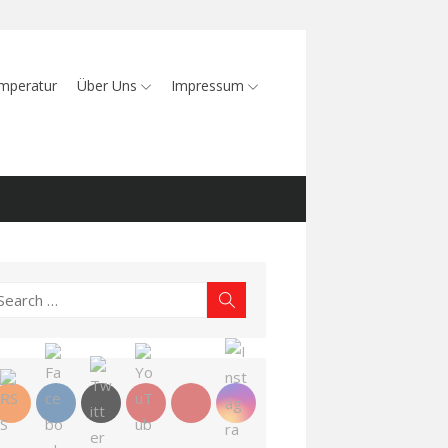
mperatur
Über Uns
Impressum
earch
Search
r: