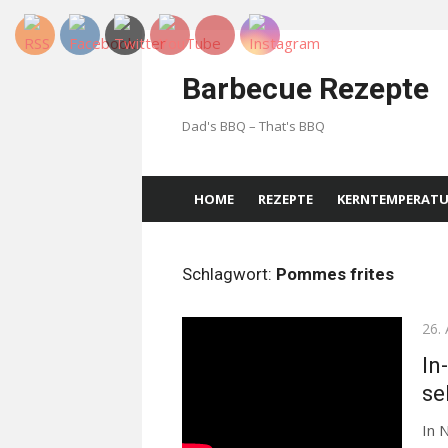
Skip
to
Barbecue Rezepte
content
Dad's BBQ – That's BBQ
HOME
REZEPTE
KERNTEMPERAT
Schlagwort:
Pommes frites
Pos
26. 
on
In
se
In 