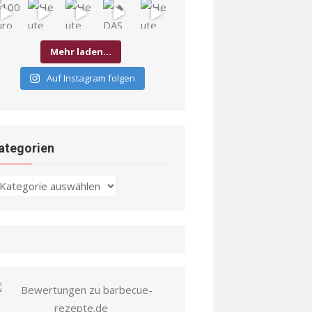
Mehr laden…
Auf Instagram folgen
ategorien
ategorien