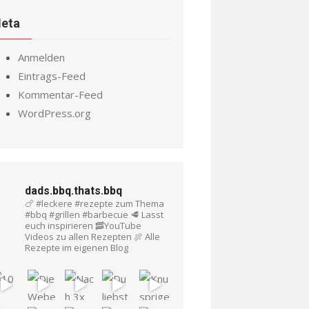
eta
Anmelden
Eintrags-Feed
Kommentar-Feed
WordPress.org
dads.bbq.thats.bbq
🍗 #leckere #rezepte zum Thema
#bbq #grillen #barbecue
🥩 Lasst
euch inspirieren
🥓YouTube
Videos zu allen Rezepten
🍖 Alle
Rezepte im eigenen Blog