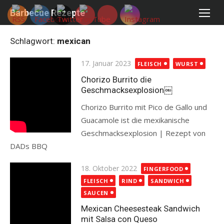
Skip
Barbecue Rezepte
to
content
Schlagwort:
mexican
Posted
17. Januar 2023
FLEISCH
WURST
on
Chorizo Burrito die
Geschmacksexplosion￼
Chorizo Burrito mit Pico de Gallo und
Guacamole ist die mexikanische
Geschmacksexplosion | Rezept von
DADs BBQ
Read more
Posted
18. Oktober 2022
FINGERFOOD
on
FLEISCH
RIND
SANDWICH
SAUCEN
Mexican Cheesesteak Sandwich
mit Salsa con Queso