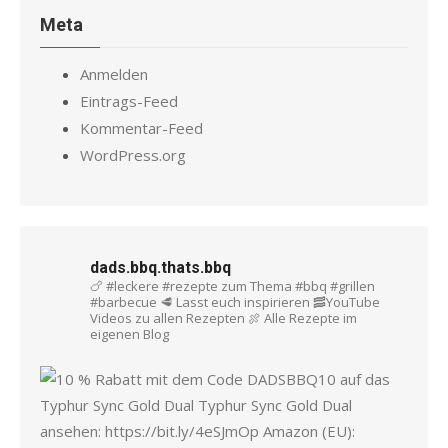
Meta
Anmelden
Eintrags-Feed
Kommentar-Feed
WordPress.org
dads.bbq.thats.bbq
🍗 #leckere #rezepte zum Thema #bbq #grillen
#barbecue
🥩 Lasst euch inspirieren
🥓YouTube
Videos zu allen Rezepten
🍖 Alle Rezepte im
eigenen Blog