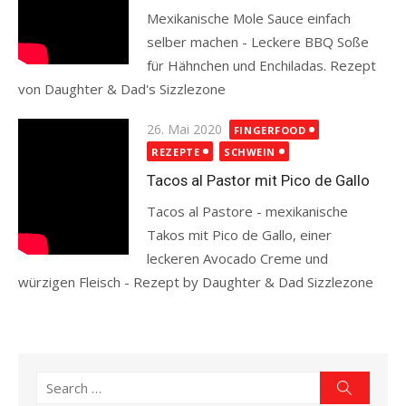
Mexikanische Mole Sauce einfach
selber machen - Leckere BBQ Soße
für Hähnchen und Enchiladas. Rezept
von Daughter & Dad's Sizzlezone
Read more
Posted
26. Mai 2020
FINGERFOOD
on
REZEPTE
SCHWEIN
Tacos al Pastor mit Pico de Gallo
Tacos al Pastore - mexikanische
Takos mit Pico de Gallo, einer
leckeren Avocado Creme und
würzigen Fleisch - Rezept by Daughter & Dad Sizzlezone
Read more
Search
Search