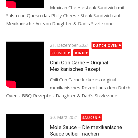
Mexican Cheesesteak Sandwich mit
Salsa con Queso das Philly Cheese Steak Sandwich auf
Mexikanische Art von Daughter & Dad's Sizzlezone
Read more
Posted
21. Dezember 2021
DUTCH OVEN
on
FLEISCH
RIND
Chili Con Carne – Original
Mexikanisches Rezept
Chili Con Carne leckeres original
mexikanisches Rezept aus dem Dutch
Oven - BBQ Rezepte - Daughter & Dad's Sizzlezone
Read more
Posted
30. März 2021
SAUCEN
on
Mole Sauce – Die mexikanische
Sauce selber machen