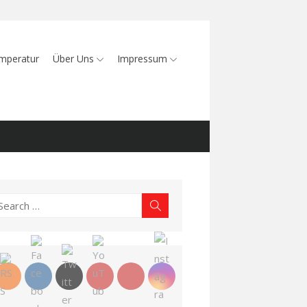
mperatur
Über Uns
Impressum
earch
Search
r: