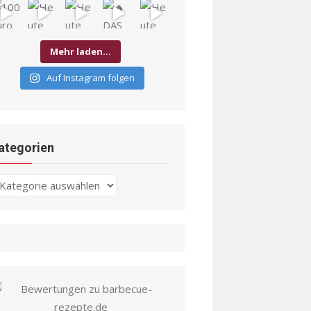
Mehr laden…
Auf Instagram folgen
ategorien
ategorien