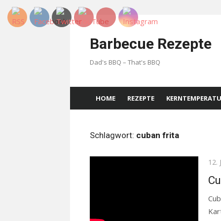
Skip
to
Barbecue Rezepte
content
Dad's BBQ – That's BBQ
HOME
REZEPTE
KERNTEMPERAT
Schlagwort:
cuban frita
Pos
12. 
on
Cu
Cub
Kar