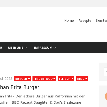
Home
Rezepte
Kernte
UR
ÜBER UNS
IMPRESSUM
S
fo
ted
Juli 2022
BURGER
FINGERFOOD
FLEISCH
RIND
ban Frita Burger
an Frita - Der leckere Burger aus Kalifornien mit der
toffel - BBQ Rezept Daughter & Dad's Sizzlezone