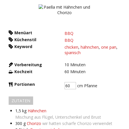
Menüart
BBQ
Küchenstil
BBQ
Keyword
chicken
,
hähnchen
,
one pan
,
spanisch
Vorbereitung
10
Minuten
Kochzeit
60
Minuten
Portionen
cm Pfanne
ZUTATEN
1,5
kg
Hähnchen
Mischung aus Flügel, Unterschenkel und Brust
300
g
Chorizo
wir hatten scharfe Chorizo verwendet