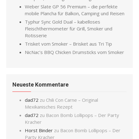
Weber Slate GP 56 Premium – die perfekte
mobile Plancha für Balkon, Camping und Reisen
Typhur Sync Gold Dual – kabelloses
Fleischthermometer für Grill, Smoker und
Rotisserie
Trisket vom Smoker – Brisket aus Tri Tip
NicNac’s BBQ Chicken Drumsticks vom Smoker
Neueste Kommentare
dad72
zu
Chili Con Carne – Original
Mexikanisches Rezept
dad72
zu
Bacon Bomb Lollipops – Der Party
Kracher
Horst Binder
zu
Bacon Bomb Lollipops – Der
Party Kracher