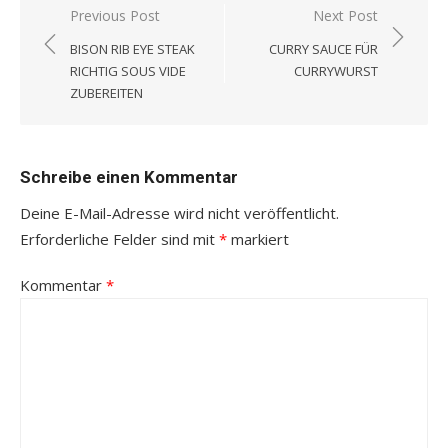
Beitragsnavigation
Previous Post
Next Post
BISON RIB EYE STEAK
CURRY SAUCE FÜR
RICHTIG SOUS VIDE
CURRYWURST
ZUBEREITEN
Schreibe einen Kommentar
Deine E-Mail-Adresse wird nicht veröffentlicht.
Erforderliche Felder sind mit
*
markiert
Kommentar
*