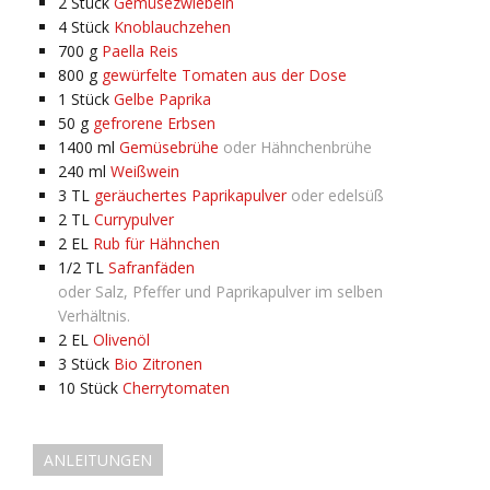
2
Stück
Gemüsezwiebeln
4
Stück
Knoblauchzehen
700
g
Paella Reis
800
g
gewürfelte Tomaten aus der Dose
1
Stück
Gelbe Paprika
50
g
gefrorene Erbsen
1400
ml
Gemüsebrühe
oder Hähnchenbrühe
240
ml
Weißwein
3
TL
geräuchertes Paprikapulver
oder edelsüß
2
TL
Currypulver
2
EL
Rub für Hähnchen
1/2
TL
Safranfäden
oder Salz, Pfeffer und Paprikapulver im selben
Verhältnis.
2
EL
Olivenöl
3
Stück
Bio Zitronen
10
Stück
Cherrytomaten
ANLEITUNGEN