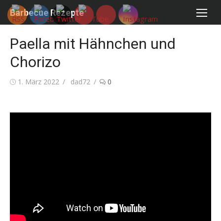
Skip
Barbecue Rezepte
to
content
Paella mit Hähnchen und
Chorizo
Posted
Author
1. März 2022
dad72
0
on