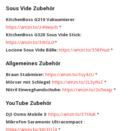
Sous Vide Zubehör
KitchenBoss G210 Vakuumierer
:
https://amzn.to/34Nwycb
*
KitchenBoss G320 Sous Vide Stick:
https://amzn.to/3I6GLi3
*
Locisne Sous Vide Bälle:
https://amzn.to/358Fnud
*
Allgemeines Zubehör
Braun Stabmixer:
https://amzn.to/3sy4zU
*
Mörser mit Schlegel
:
https://amzn.to/2L3yRsZ
*
Nitril Einweghandschuhe:
https://amzn.to/2u5wajy
*
YouTube Zubehör
DJI Osmo Mobile 3
:
https://amzn.to/37tIlu8
*
Mikrofon Saramonic Ultracompact
:
https://amzn.to/36CD1UJ
*