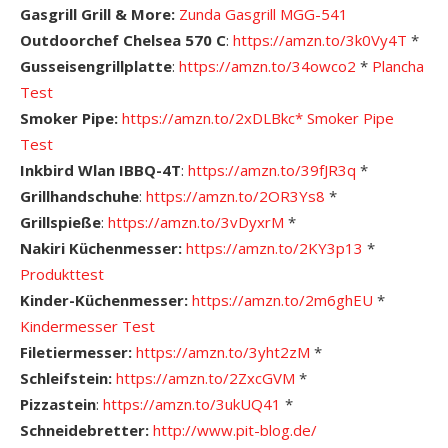
Gasgrill Grill & More:
Zunda Gasgrill MGG-541
Outdoorchef Chelsea 570 C
:
https://amzn.to/3k0Vy4T
*
Gusseisengrillplatte
:
https://amzn.to/34owco2
*
Plancha
Test
Smoker Pipe:
https://amzn.to/2xDLBkc*
Smoker Pipe
Test
Inkbird Wlan IBBQ-4T
:
https://amzn.to/39fJR3q
*
Grillhandschuhe
:
https://amzn.to/2OR3Ys8
*
Grillspieße
:
https://amzn.to/3vDyxrM
*
Nakiri Küchenmesser:
https://amzn.to/2KY3p13
*
Produkttest
Kinder-Küchenmesser:
https://amzn.to/2m6ghEU
*
Kindermesser Test
Filetiermesser:
https://amzn.to/3yht2zM
*
Schleifstein:
https://amzn.to/2ZxcGVM
*
Pizzastein
:
https://amzn.to/3ukUQ41
*
Schneidebretter:
http://www.pit-blog.de/