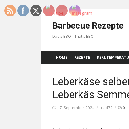
Skip
to
Barbecue Rezepte
content
Dad's BBQ – That's BBQ
HOME
REZEPTE
KERNTEMPERAT
Leberkäse selbe
Leberkäs Semme
Posted
Author
17. September 2024
dad72
0
on