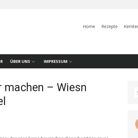
Home
Rezepte
Kernte
UR
ÜBER UNS
IMPRESSUM
r machen – Wiesn
S
l
fo