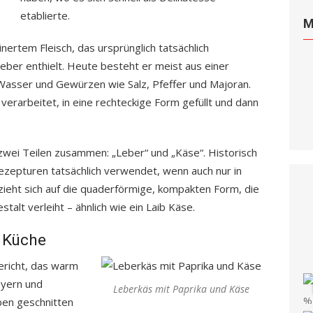
etablierte.
M
nertem Fleisch, das ursprünglich tatsächlich
Leber enthielt. Heute besteht er meist aus einer
Wasser und Gewürzen wie Salz, Pfeffer und Majoran.
verarbeitet, in eine rechteckige Form gefüllt und dann
zwei Teilen zusammen: „Leber“ und „Käse“. Historisch
ezepturen tatsächlich verwendet, wenn auch nur in
zieht sich auf die quaderförmige, kompakten Form, die
talt verleiht – ähnlich wie ein Laib Käse.
n Küche
ericht, das warm
ayern und
Leberkäs mit Paprika und Käse
iben geschnitten