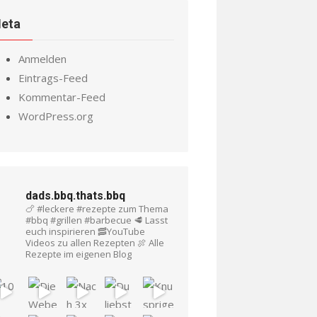
eta
Anmelden
Eintrags-Feed
Kommentar-Feed
WordPress.org
dads.bbq.thats.bbq
🍗 #leckere #rezepte zum Thema
#bbq #grillen #barbecue
🥩 Lasst
euch inspirieren
🥓YouTube
Videos zu allen Rezepten
🍖 Alle
Rezepte im eigenen Blog