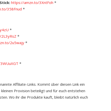
Stick:
https://amzn.to/3XntFoh
*
n.to/358Fnud
*
sy4zU
*
o/2L3yRsZ
*
zn.to/2u5wajy
*
to/3WUuXGT
*
enannte Affiliate-Links. Kommt über diesen Link ein
 kleinen Provision beteiligt und für euch entstehen
ten. Wo ihr die Produkte kauft, bleibt natürlich euch