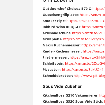
Outdoorchef Chelsea 570 C
:
https:/
Gusseisengrillplatte
:
https://amzn.
Smoker Pipe:
https://amzn.to/2xDLB
Inkbird Wlan IBBQ-4T
:
https://amzn.
Grillhandschuhe
:
https://amzn.to/2
Grillspieße
:
https://amzn.to/3vDyxrM
Nakiri Küchenmesser:
https://amzn
Kinder-Küchenmesser:
https://amz
Filetiermesser:
https://amzn.to/3iHd
Schleifstein:
https://amzn.to/2ZxcG
Pizzastein
:
https://amzn.to/3ukUQ41
Schneidebretter:
http://www.pit-blo
Sous Vide Zubehör
KitchenBoss G210 Vakuumierer
:
htt
KitchenBoss G320 Sous Vide Stick: