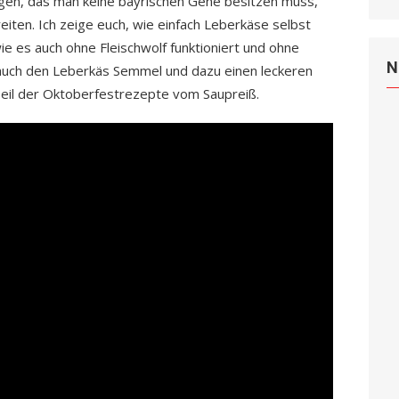
igen, das man keine bayrischen Gene besitzen muss,
iten. Ich zeige euch, wie einfach Leberkäse selbst
e es auch ohne Fleischwolf funktioniert und ohne
N
 auch den Leberkäs Semmel und dazu einen leckeren
. Teil der Oktoberfestrezepte vom Saupreiß.