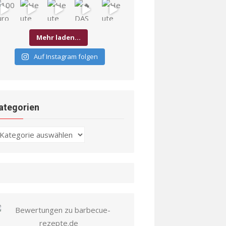
Mehr laden…
Auf Instagram folgen
ategorien
ategorien