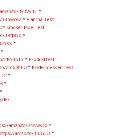
/amzn.to/3k0Vy4T
*
to/34owco2
*
Plancha Test
kc*
S
moker Pipe Test
to/39fJR3q
*
OR3Ys8
*
*
.to/2KY3p13
*
Pro
dukttest
n.to/2m6ghEU
*
Kindermesser Test
Cz2
*
VM
*
*
g.de/
ps://amzn.to/34Nwycb
*
https://amzn.to/3I6GLi3
*