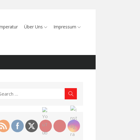
mperatur
Über Uns
Impressum
earch
Search
r: