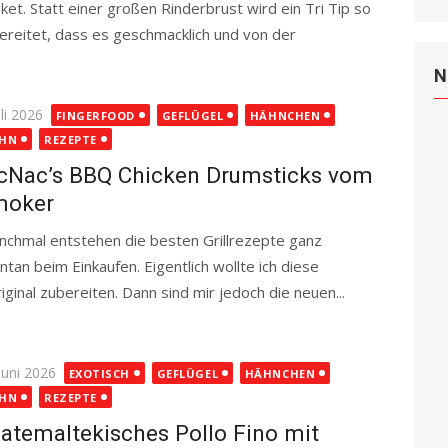
sket. Statt einer großen Rinderbrust wird ein Tri Tip so
ereitet, dass es geschmacklich und von der
N
ted
uli 2026
FINGERFOOD
GEFLÜGEL
HÄHNCHEN
HN
REZEPTE
cNac’s BBQ Chicken Drumsticks vom
moker
chmal entstehen die besten Grillrezepte ganz
ntan beim Einkaufen. Eigentlich wollte ich diese
ginal zubereiten. Dann sind mir jedoch die neuen...
ted
Juni 2026
EXOTISCH
GEFLÜGEL
HÄHNCHEN
HN
REZEPTE
atemaltekisches Pollo Fino mit