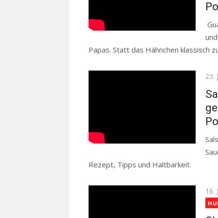
Po
Gua
und
Papas. Statt das Hähnchen klassisch zu 
Pos
23. 
on
Sa
ge
Po
Sal
Sau
Rezept, Tipps und Haltbarkeit.
Read 
Pos
16. 
on
HU