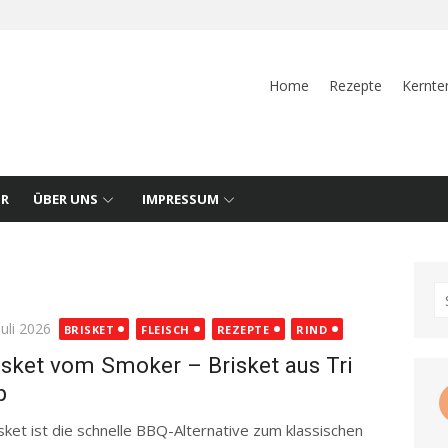
Home
Rezepte
Kernte
UR
ÜBER UNS
IMPRESSUM
S
fo
ted
Juli 2026
BRISKET
FLEISCH
REZEPTE
RIND
isket vom Smoker – Brisket aus Tri
p
sket ist die schnelle BBQ-Alternative zum klassischen