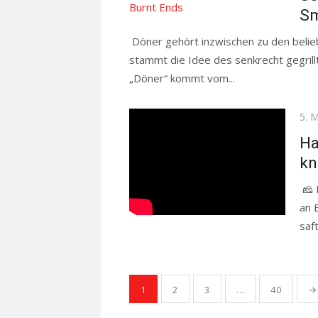
Sm
Döner gehört inzwischen zu den belie
stammt die Idee des senkrecht gegrill
„Döner“ kommt vom...
Read more
Pos
5. 
on
Ha
kn
🧀 
an 
saf
Read more
Seitennummerierung
1
2
3
…
40
→
der