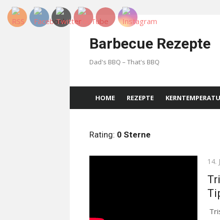
Skip
to
Barbecue Rezepte
content
Dad's BBQ – That's BBQ
HOME
REZEPTE
KERNTEMPERAT
Rating:
0 Sterne
Pos
14. 
on
Tr
Ti
Tri