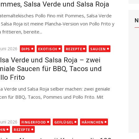
mmes, Salsa Verde und Salsa Roja
temaltekisches Pollo Fino mit Pommes, Salsa Verde
N
 Salsa Roja ist meine Plancha-Version von Pollo Frito y
frittieren, bereite...
Read more
ted
Juni 2026
DIPS
EXOTISCH
REZEPTE
SAUCEN
lsa Verde und Salsa Roja – zwei
niale Saucen für BBQ, Tacos und
llo Frito
sa Verde und Salsa Roja selber machen: zwei geniale
cen für BBQ, Tacos, Pommes und Pollo Frito. Mit
more
ted
Juni 2026
FINGERFOOD
GEFLÜGEL
HÄHNCHEN
HN
REZEPTE