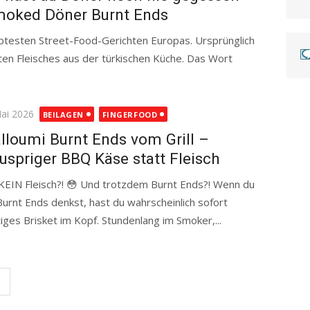
oked Döner Burnt Ends
btesten Street-Food-Gerichten Europas. Ursprünglich
ten Fleisches aus der türkischen Küche. Das Wort
ted
Mai 2026
BEILAGEN
FINGERFOOD
lloumi Burnt Ends vom Grill –
uspriger BBQ Käse statt Fleisch
KEIN Fleisch?! 😳 Und trotzdem Burnt Ends?! Wenn du
Burnt Ends denkst, hast du wahrscheinlich sofort
tiges Brisket im Kopf. Stundenlang im Smoker,...