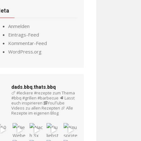
eta
Anmelden
Eintrags-Feed
Kommentar-Feed
WordPress.org
dads.bbq.thats.bbq
🍗 #leckere #rezepte zum Thema
#bbq #grillen #barbecue
🥩 Lasst
euch inspirieren
🥓YouTube
Videos zu allen Rezepten
🍖 Alle
Rezepte im eigenen Blog