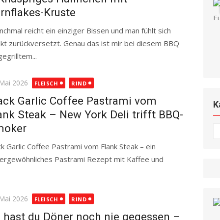
rnflakes-Kruste
chmal reicht ein einziger Bissen und man fühlt sich
ekt zurückversetzt. Genau das ist mir bei diesem BBQ
egrilltem...
Read more
ted
 Mai 2026
FLEISCH
RIND
ack Garlic Coffee Pastrami vom
K
ank Steak – New York Deli trifft BBQ-
moker
K
ck Garlic Coffee Pastrami vom Flank Steak – ein
ergewöhnliches Pastrami Rezept mit Kaffee und
ad more
ted
 Mai 2026
FLEISCH
RIND
 hast du Döner noch nie gegessen –