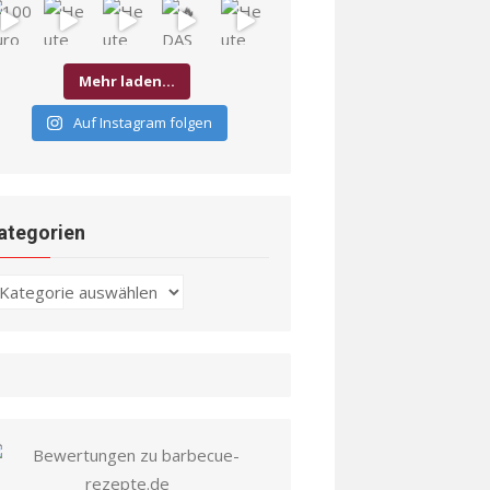
Mehr laden…
Auf Instagram folgen
ategorien
ategorien