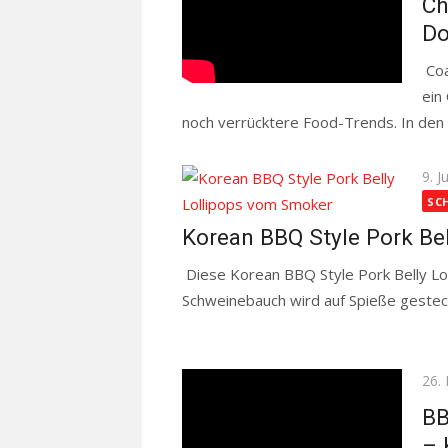
Ch
Do
Coa
ein
noch verrücktere Food-Trends. In den s
Pos
9. J
on
SC
Korean BBQ Style Pork Be
Diese Korean BBQ Style Pork Belly Lo
Schweinebauch wird auf Spieße gesteck
Read more
Pos
26.
on
BB
– 