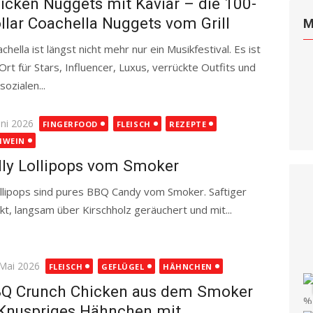
icken Nuggets mit Kaviar – die 100-
llar Coachella Nuggets vom Grill
M
chella ist längst nicht mehr nur ein Musikfestival. Es ist
 Ort für Stars, Influencer, Luxus, verrückte Outfits und
ozialen...
Read more
ted
uni 2026
FINGERFOOD
FLEISCH
REZEPTE
HWEIN
lly Lollipops vom Smoker
llipops sind pures BBQ Candy vom Smoker. Saftiger
t, langsam über Kirschholz geräuchert und mit...
ted
 Mai 2026
FLEISCH
GEFLÜGEL
HÄHNCHEN
Q Crunch Chicken aus dem Smoker
Knuspriges Hähnchen mit