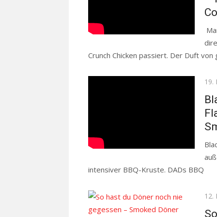
Co
Man
dir
Crunch Chicken passiert. Der Duft von g
Pos
19.
on
Bl
Fl
S
Bla
auß
intensiver BBQ-Kruste. DADs BBQ
Re
Pos
12.
on
So