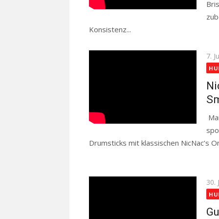
Bri
zub
Konsistenz...
Read more
Pos
7. J
on
HU
Ni
S
Man
spo
Drumsticks mit klassischen NicNac’s Ori
Read more
Pos
30. 
on
HU
Gu