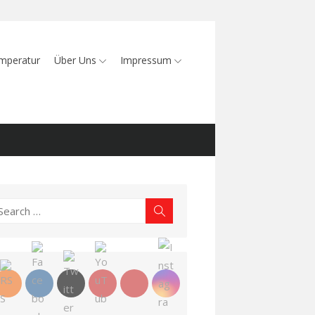
mperatur
Über Uns
Impressum
earch
Search
r: