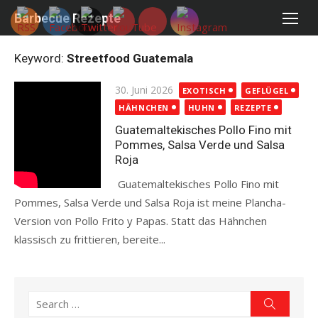
Skip
Barbecue Rezepte
to
content
Keyword:
Streetfood Guatemala
Posted
30. Juni 2026
EXOTISCH
GEFLÜGEL
on
HÄHNCHEN
HUHN
REZEPTE
Guatemaltekisches Pollo Fino mit
Pommes, Salsa Verde und Salsa
Roja
Guatemaltekisches Pollo Fino mit
Pommes, Salsa Verde und Salsa Roja ist meine Plancha-
Version von Pollo Frito y Papas. Statt das Hähnchen
klassisch zu frittieren, bereite...
Read more
Search
Search