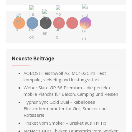
for:
Neueste Beiträge
AOBOSI Fleischwolf AZ-MG102C im Test –
kompakt, vielseitig und leistungsstark
Weber Slate GP 56 Premium – die perfekte
mobile Plancha für Balkon, Camping und Reisen
Typhur Sync Gold Dual – kabelloses
Fleischthermometer für Grill, Smoker und
Rotisserie
Trisket vom Smoker – Brisket aus Tri Tip
NicNac’s BBQ Chicken Drumsticks vom Smoker