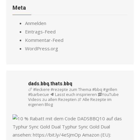
Meta
Anmelden
Eintrags-Feed
Kommentar-Feed
WordPress.org
dads.bbq.thats.bbq
🍗 #leckere #rezepte zum Thema #bbq #grillen
#barbecue
🥩 Lasst euch inspirieren
🥓YouTube
Videos zu allen Rezepten
🍖 Alle Rezepte im
eigenen Blog